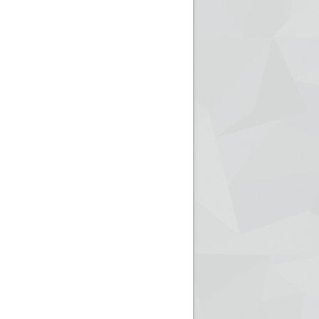
ريم الإذاعة الجزائرية للرياضيين البارالمبيين المتوجين
بالصور... اللقاء الوطني لمديري الإذ
اليات في طوكيو
حول مرافقة وتغطية الإنتخابات المحلية لـ27 نوفمب