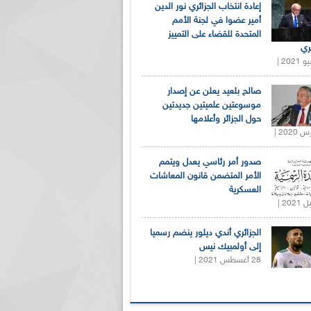
إعادة انتخاب الجزائري نور الدين
أمير عضوا في لجنة الأمم
المتحدة للقضاء على التمييز
ري
صالح بلعيد يعلن عن إصدار
موسوعتين علميتين جديدتين
حول الجزائر وأعلامها
صدور أمر رئاسي يعدل ويتمم
الأمر المتضمن قانون المعاشات
العسكرية
الجزائري أندي ديلور ينضم رسميا
إلى أولمبيك نيس
28 أغسطس 2021 |