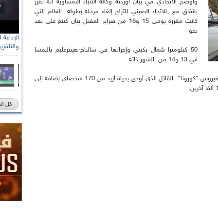
وأوضح الاتحادي في بيان أوردته وكالة الأنباء النمساوية أنه تقرر
باتفاق مع الاتحاد الصيني للتزلج إلغاء مرحلة بطولة العالم التي
كانت مقررة يومي 15 و16 من فبراير المقبل بيان كينغ على بعد
نحو
والتلفزي
50 كيلومترا شمال بكيني وإجراءها في سالباخ-هينترغليم بالنمسا
في 13 و14 من الشهر ذاته.
وأبرز الاتحاد أن القرار يأتي جراء التداعيات "الخطيرة" لفيروس "كورونا" القاتل الذي أودى بحياة أزيد من 170 شخصاي إضافة إلى
كل ال