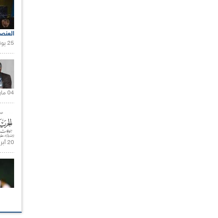
العنص
25 يونيو 2021 |
04 مارس 2020 |
20 أبريل 2021 |