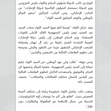
البواردي كاتب الدولة لشؤون الدفاع واللواء فارس المزروعي
وزير الدولة مستشار الشؤون الرئاسية لدولة الإمارات" عن
الجانب الإماراتي، وعن الجانب الجزائري "سفير الجزائر
بأبوظبي والوفد المرافق للسيد اللواء".
وقد شكل اللقاء "فرصة أبلغ فيها السيد اللواء تحيات السيد
عبد المجيد تبون رئيس الجمهورية القائد الأعلى للقوات
المسلحة، وزير الدفاع الوطني إلى رئيس دولة الإمارات
العربية المتحدة الشيخ خليفة بن زايد آل نهيان وتمنياته
للشعب الإماراتي الشقيق مزيدا من التطور والرقي وحرصه
على تطوير العلاقات الثنائية بين الشعبين والبلدين".
ومن جهته، "طلب ولي عهد أبوظبي من السيد اللواء تبليغ
تحياته إلى السيد رئيس الجمهورية، متمنيا للجزائر وشعبها كل
النجاح والتوفيق واستعداده الكامل لتطوير العلاقات الثنائية
بين البلدين لتشمل مختلف القطاعات والمجالات"، يضيف
المصدر ذاته.
وعقب ذلك، واصل اللواء شنقريحة زيارته إلى مختلف أجنحة
المعرض،حيث "اطلع على آخر ما توصلت إليه التكنولوجيات
الحديثة في مجال الأنظمة غير المأهولة والطائرات دون
طيار".