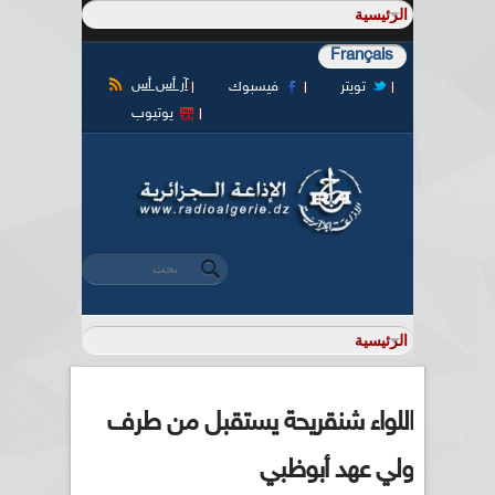
Français
آر أس أس
تويتر
فيسبوك
يوتيوب
‏بحث ‏
استمارة البحث
اللواء شنقريحة يستقبل من طرف
ولي عهد أبوظبي