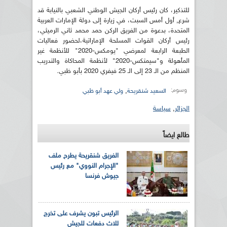
للتذكير، كان رئيس أركان الجيش الوطني الشعبي بالنيابة قد
شرع, أول أمس السبت، في زيارة إلى دولة الإمارات العربية
المتحدة، بدعوة من الفريق الركن حمد محمد ثاني الرميثي،
رئيس أركان القوات المسلحة الإماراتية،لحضور فعاليات
الطبعة الرابعة لمعرضي "يومكس-2020" للأنظمة غير
المأهولة و"سيمتكس-2020" لأنظمة المحاكاة والتدريب
المنظم من الـ 23 إلى الـ 25 فيفري 2020 بأبو ظبي.
وسوم:
,
السعيد شنقريحة
ولي عهد أبو ظبي
الجزائر
,
سياسة
طالع ايضاً
الفريق شنقريحة يطرح ملف
"الإجرام النووي" مع رئيس
جيوش فرنسا
الرئيس تبون يشرف على تخرج
ثلاث دفعات للجيش