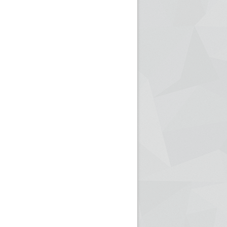
ريم الإذاعة الجزائرية للرياضيين البارالمبيين المتوجين
بالصور... اللقاء الوطني لمديري الإذ
اليات في طوكيو
حول مرافقة وتغطية الإنتخابات المحلية لـ27 نوفمب