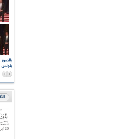
اعات الوطنية والجهوية
الإذاعة الجزائرية تقف دقيقة صمت ترحما على أرواح شهداء
ر 2021
17 أكتوبر 1961
بتونس
الأ
20 أبريل 2021 |