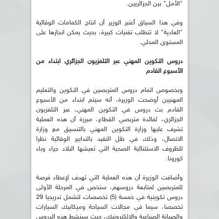
"الأمل" بين الجزائريين.
وفي هذا السياق أعتبر الوزير أن انتاج الكمامات الوقائية
"العادية" لا تتطلب تقنيات كبيرة، بحيث يمكن انجازها على
المستوى المحلي.
دروس التكوين المهني عبر التلفزيون الجزائري ابتداء من
الأسبوع القادم
وبخصوص اتمام دروس المتربصين في التكوين والتعليم
المهنيين أوضحت الوزيرة، أنه سيتم ابتداء من الأسبوع
القادم بث دروس في التكوين المهني، عبر التلفزيون
الجزائري، لفائدة متربصي القطاع، مبرزة أن هذه العملية
تشرف عليها وزارة التكوين المهني بالتنسيق مع وزارة
الاتصال، وذلك في ظل التقيد بالتدابير الوقائية نظرا
للظروف الاستثنائية الصحية التي تعيشها البلاد جراء وباء
كورونا.
وأضافت الوزيرة أن هذه العملية التي تهدف لإعطاء فرصة
للمتربصين لمتابعة دروسهم، ستخص في المرحلة الأولى
دروس تكوينية في خمسة (5) تخصصات لتشمل تدريجيا 29
تخصصا، سيما في مجالات السياحة وميكانيك السيارات
والصيانة الصناعية والالكترونيك، حيث سينشط هذه الدروس