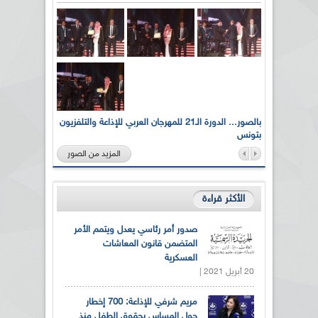
لى أرواح
بالصور... الدورة الـ21 للمهرجان العربي للإذاعة والتلفزيون
بتونس
المزيد من الصور
الأكثر قراءة
صدور أمر رئاسي يعدل ويتمم الأمر
المتضمن قانون المعاشات
العسكرية
20 أبريل 2021 |
مريم شرفي للإذاعة: 700 إخطار
حول المساس بحقوق الطفل منذ