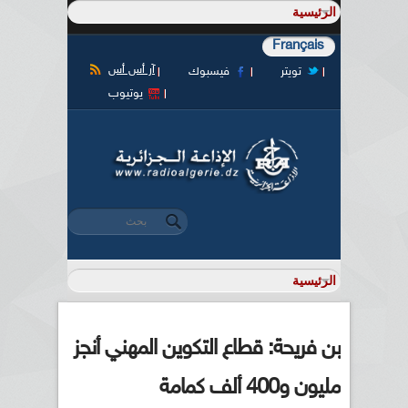
Français
آر أس أس
تويتر
فيسبوك
يوتيوب
‏بحث ‏
استمارة البحث
بن فريحة: قطاع التكوين المهني أنجز
مليون و400 ألف كمامة