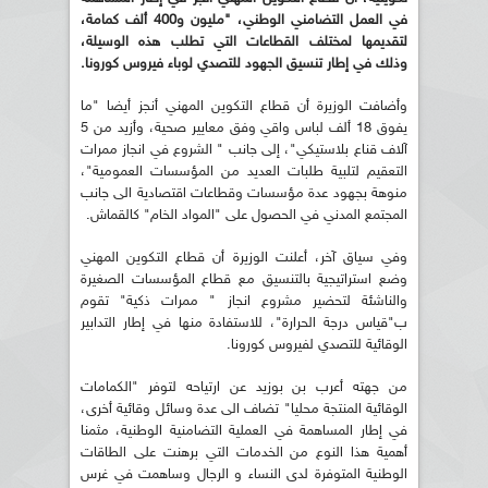
في العمل التضامني الوطني، "مليون و400 ألف كمامة،
لتقديمها لمختلف القطاعات التي تطلب هذه الوسيلة،
وذلك في إطار تنسيق الجهود للتصدي لوباء فيروس كورونا.
وأضافت الوزيرة أن قطاع التكوين المهني أنجز أيضا "ما
يفوق 18 ألف لباس واقي وفق معايير صحية، وأزيد من 5
آلاف قناع بلاستيكي"، إلى جانب " الشروع في انجاز ممرات
التعقيم لتلبية طلبات العديد من المؤسسات العمومية"،
منوهة بجهود عدة مؤسسات وقطاعات اقتصادية الى جانب
المجتمع المدني في الحصول على "المواد الخام" كالقماش.
وفي سياق آخر، أعلنت الوزيرة أن قطاع التكوين المهني
وضع استراتيجية بالتنسيق مع قطاع المؤسسات الصغيرة
والناشئة لتحضير مشروع انجاز " ممرات ذكية" تقوم
ب"قياس درجة الحرارة"، للاستفادة منها في إطار التدابير
الوقائية للتصدي لفيروس كورونا.
من جهته أعرب بن بوزيد عن ارتياحه لتوفر "الكمامات
الوقائية المنتجة محليا" تضاف الى عدة وسائل وقائية أخرى،
في إطار المساهمة في العملية التضامنية الوطنية، مثمنا
أهمية هذا النوع من الخدمات التي برهنت على الطاقات
الوطنية المتوفرة لدى النساء و الرجال وساهمت في غرس