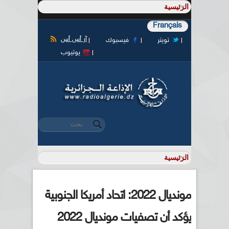
Français
آر أس أس
تويتر
فيسبوك
يوتيوب
‏بحث ‏
استمارة البحث
مونديال 2022: اتحاد أمريكا الجنوبية
يؤكد أن تصفيات مونديال 2022