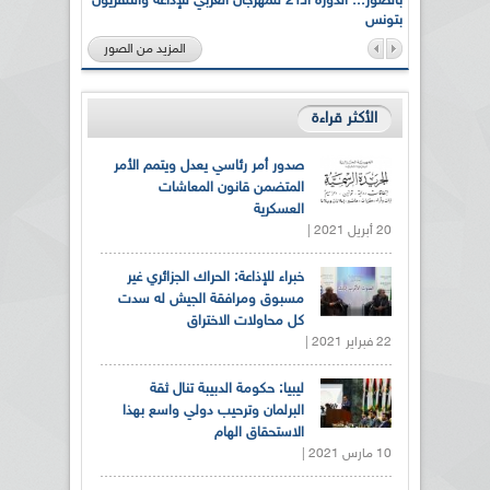
لى أرواح
بالصور... الدورة الـ21 للمهرجان العربي للإذاعة والتلفزيون
بتونس
المزيد من الصور
الأكثر قراءة
صدور أمر رئاسي يعدل ويتمم الأمر
المتضمن قانون المعاشات
العسكرية
20 أبريل 2021 |
خبراء للإذاعة: الحراك الجزائري غير
مسبوق ومرافقة الجيش له سدت
كل محاولات الاختراق
22 فبراير 2021 |
ليبيا: حكومة الدبيبة تنال ثقة
البرلمان وترحيب دولي واسع بهذا
الاستحقاق الهام
10 مارس 2021 |