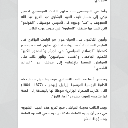
الأوروبي.
وأما في الموسيقى فقد تطرق الباحث الموسيقي لحسن
تركي إلى مسار عازف العود البشاري عبد العزيز عبد الله
المعروف بـ "علا" ودوره في تأسيس موسيقى "الفوندو"
التي تتميز بها منطقة "الساورة" في جنوب غرب البلاد.
وأجرى القائمون على المجلة حوارا مع الباحث الجزائري في
العلوم السياسية أحمد رواجعية الذي تطرق لعدة مواضيع
كقضايا "الإسلام السياسي" في الجزائر و"التدهور الكبير"
للتعليم الجامعي و"فساد السياسيين" وتأثير ذلك على
المواطن البسيط بالإضافة إلى موقفه من "الحراك
الشعبي".
وتضمن أيضا هذا العدد الافتتاحي موضوعا حول مسار حياة
الكاتبة الروسية-الفرنسية إيزابيل إيبرهارت (1877- 1904)
التي اختارت الصحراء الجزائرية موطنا لها بالإضافة إلى قصة
لها مترجمة للعربية بعنوان "أزهار اللوز".
ويعد الكاتب حميدة العياشي مدير تحرير هذه المجلة الشهرية
في حين أن وزيرة الثقافة مليكة بن دودة هي المديرة العامة
ومسؤولة النشر.