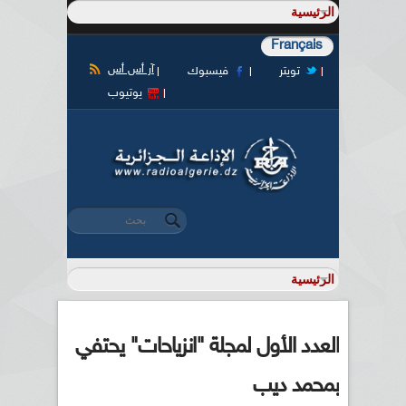
Français
آر أس أس
تويتر
فيسبوك
يوتيوب
‏بحث ‏
استمارة البحث
العدد الأول لمجلة "انزياحات" يحتفي
بمحمد ديب