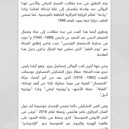
وتم التطرق في عدة مقالات للمسار الحياتي والأدبي لهذا
الروائي منذ ولادته بتلمسان إلى غاية ارتحاله لفنلندا وكذا
"ريادته" لعالم الرواية الجزائرية الناطقة بالفرنسية، كما تضمن
الملف حوارا معه يعود للعام 1998.
وتطرق أيضا هذا العدد في عدة مقالات إلى حياة ونضال
المصلح الديني عبد الحميد بن باديس (1889- 1940) و"دوره
في محاربة الاستعمار الفرنسي" حيث تزامن إطلاق المجلة
مع "يوم العلم" الذي تحتفي فيه الجزائر بذكرى رحيل هذا
العلامة.
ومن جهة أخرى كتب الروائي إسماعيل يبرير -وهو أيضا رئيس
تحرير هذه المجلة- مقالا حول التشكيلي النمساوي غوستاف
كليمت (1862- 1918) الذي يعد من أبرز أعضاء حركة
"الانفصال" الفنية في فيينا متناولا ثلاثا من أهم لوحاته:
"القبلة" -عمله الأشهر- و"بورتريه ايملي" وكذا "بورتريه
أديل".
وفي الفن التشكيلي دائما تضمن الإصدار موضوعا آخر حول
الفنان الجزائري عامر هاشمي وعمله لعام 2018 "غرقى في
البحر الأبيض المتوسط" الذي يسلط من خلاله الضوء على
ظاهرة الهجرة والنزوح عبر المتوسط نحو "الإلدورادو"