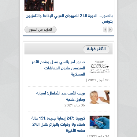
لى أرواح
بالصور... الدورة الـ21 للمهرجان العربي للإذاعة والتلفزيون
بتونس
المزيد من الصور
الأكثر قراءة
صدور أمر رئاسي يعدل ويتمم الأمر
المتضمن قانون المعاشات
العسكرية
20 أبريل 2021 |
نزيف الأنف عند الأطفال: أسبابه
وطرق علاجه
05 يناير 2021 |
كورونا :247 إصابة جديدة،151 حالة
شفاء و8 وفيات بالجزائر خلال الـ24
ساعة الأخيرة
24 مايو 2021 |