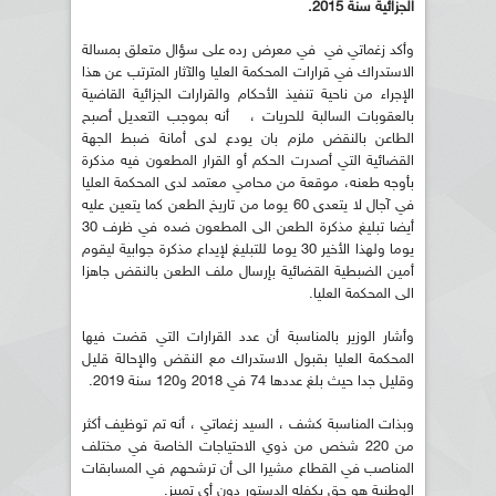
الجزائية سنة 2015
.
وأكد زغماتي في في معرض رده على سؤال متعلق بمسالة
الاستدراك في قرارات المحكمة العليا والآثار المترتب عن هذا
الإجراء من ناحية تنفيذ الأحكام والقرارات الجزائية القاضية
بالعقوبات السالبة للحريات ، أنه بموجب التعديل أصبح
الطاعن بالنقض ملزم بان يودع لدى أمانة ضبط الجهة
القضائية التي أصدرت الحكم أو القرار المطعون فيه مذكرة
بأوجه طعنه، موقعة من محامي معتمد لدى المحكمة العليا
في آجال لا يتعدى 60 يوما من تاريخ الطعن كما يتعين عليه
أيضا تبليغ مذكرة الطعن الى المطعون ضده في ظرف 30
يوما ولهذا الأخير 30 يوما للتبليغ لإيداع مذكرة جوابية ليقوم
أمين الضبطية القضائية بإرسال ملف الطعن بالنقض جاهزا
الى المحكمة العليا.
وأشار الوزير بالمناسبة أن عدد القرارات التي قضت فيها
المحكمة العليا بقبول الاستدراك مع النقض والإحالة قليل
وقليل جدا حيث بلغ عددها 74 في 2018 و120 سنة 2019.
وبذات المناسبة كشف ، السيد زغماتي ، أنه تم توظيف أكثر
من 220 شخص من ذوي الاحتياجات الخاصة في مختلف
المناصب في القطاع مشيرا الى أن ترشحهم في المسابقات
الوطنية هو حق يكفله الدستور دون أي تمييز.