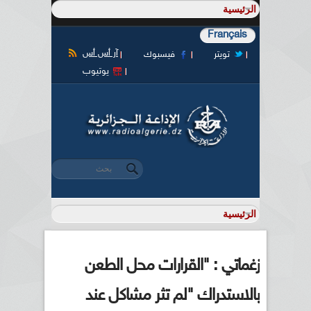
Français
آر أس أس
تويتر
فيسبوك
يوتيوب
‏بحث ‏
استمارة البحث
زغماتي : "القرارات محل الطعن
بالاستدراك "لم تثر مشاكل عند