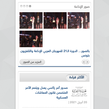
صور الإذاعة
لى أرواح
بالصور... الدورة الـ21 للمهرجان العربي للإذاعة والتلفزيون
بتونس
المزيد من الصور
الأكثر قراءة
صدور أمر رئاسي يعدل ويتمم الأمر
المتضمن قانون المعاشات
العسكرية
20 أبريل 2021 |