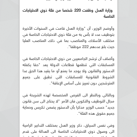
وزارة العدل وظفت 220 شخصا من فئة ذوي الاحتياجات
الخاصة
وأوضح الوزير، أن "وزارة العدل قامت في السنوات الأخيرة
بتوظيف عدد لا بأس به من فئة ذوي الاحتياجات الخاصة في
مختلف الأسلاك والمناصب بما في ذلك المناصب العليا
حيث بلغ عددهم 222 موظفا".
وأضاف أن ترشح الجامعيين من ذوي الاحتياجات الخاصة في
المسابقات التي تنظمها قطاعات الدولة يعد "حقا يكفله
الدستور والقانون ولا يوجد ما يمنع أو ما يقيد هذا الحق عدا
الشروط القانونية للمسابقات التي تطبق على جميع
المترشحين دون تمييز على أساس الإعاقة".
وبالتالي وبالنظر الى الفرص المخصصة لهذه الشريحة في
مجال التوظيف والتكوين فان الأمر "لا يحتاج الى سن قانون
جديد" حسب الوزير مذكرا بأن الدستور يضمن تكريس وحماية
جميع حقوق هذه الفئة".
وفي نفس السياق، ذكر وزير العدل بمختلف التدابير الرامية
الى وصول ذوي الاحتياجات الخاصة الى العدالة على قدم