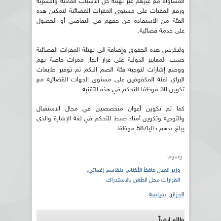
المساواة مع غيرهم عبر تهيئة كل الأسباب المادية والبشرية
ورفع العقبات على مستوى المقرات القضائية لتمكين هذه
الفئة من الاستفادة من حقهم في التقاضي أو الحصول
على خدمة قضائية.
ولتكريس هذه الحقوق وإضافة الى تهيئة المقرات القضائية
حسب المعايير الدولية على غرار انجاز ممرات خاصة بهم
ووضع إشارات لتوجيه فئة الصم البكم تم توفير طابعات
البراي لفئة المكفوفين على مستوى الجهات القضائية مع
تكوين 38 موظفا للتحكم في هذه التقنية.
كما تم تكوين أعوان متخصصين في مجال الاستقبال
والتوجيه وتكوين أمناء ضبط للتحكم في لغة الإشارة والذي
يبلغ عدهم حاليا587 موظفا.
وسوم:
,
,
وزير العدل حافظ الأختام
بلقاسم زغماتي
القرارات محل الطعن بالاستدراك
الجزائر
,
سياسة
طالع ايضاً