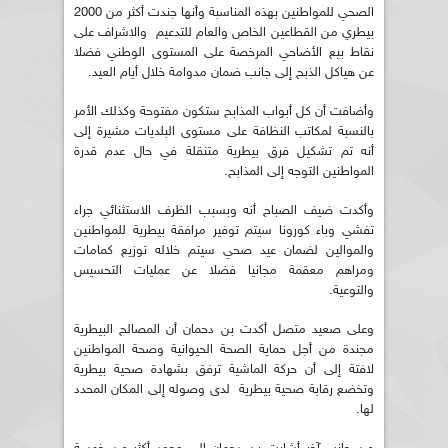
الصحي للمواطنين بهذه المناسبة وأنها جندت أكثر من 2000
بيطري من القطاعين الخاص والعام للتدعيم والاشراف على
نقاط بيع الأضاحي المرخصة على المستوى الوطني فضلا
عن هياكل الذبح إلى جانب ضمان مدوامة خلال أيام العيد.
وأضافت أن كل أبواب المذابح ستكون مفتوحة وكذلك الأمر
بالنسبة لمكاتب النظافة على مستوى البلديات مشيرة إلى
أنه تم تشكيل فرق بيطرية متنقلة في حال عدم قدرة
المواطنين التوجه إلى المذابح.
وأكدت ضيف الصباح أنه وبسبب الظرف الاستثنائي جراء
تفشي وباء كورونا سيتم توفير مرافقة بيطرية للمواطنين
والموالين لضمان عيد صحي سيتم خلاله توزيع كمامات
ومراهم معقمة مجانيا فضلا عن عمليات التحسيس
والتوعية.
وعلى صعيد متصل أكدت بن دحمان أن المصالح البيطرية
مجندة من أجل حماية الصحة الحيوانية وصحة المواطنين
لافتة إلى أن حركة الماشية ترفق بشهادة صحية بيطرية
وتخضع رقابة صحية بيطرية لدى وصوله إلى المكان المحدد
لها.