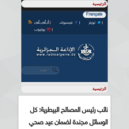
Français
آر أس أس
تويتر
فيسبوك
يوتيوب
‏بحث ‏
استمارة البحث
نائب رئيس المصالح البيطرية: كل
الوسائل مجندة لضمان عيد صحي