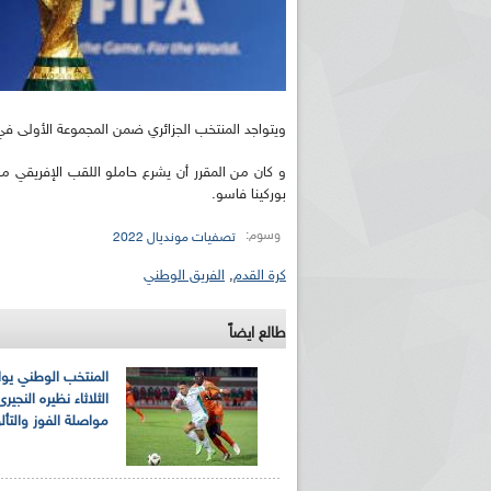
ويتواجد المنتخب الجزائري ضمن المجموعة الأولى في ا
و كان من المقرر أن يشرع حاملو اللقب الإفريقي مغا
بوركينا فاسو.
وسوم:
تصفيات مونديال 2022
كرة القدم
,
الفريق الوطني
طالع ايضاً
المنتخب الوطني يوا
الثلاثاء نظيره النجي
مواصلة الفوز والتأل