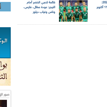
تصفيات مونديال 2022:
قائمة لاعبي الخضر أمام
النيجر – الجزائر يوم 11 أكتوبر
النيجر: عودة عطال، فارس،
وناس وغياب ديلور
صور الإ