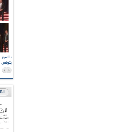
اعات الوطنية والجهوية
الإذاعة الجزائرية تقف دقيقة صمت ترحما على أرواح شهداء
ر 2021
17 أكتوبر 1961
بتونس
الأ
20 أبريل 2021 |