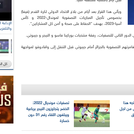
قبل أيام بالنسبة لمنطقة آسيا.
ويأتي هذا القرار بعد أيام من بلاغ الاتحاد الدولي لكرة القدم (فيفا)
بخصوص تأجيل المباريات التصفوية لموندال-2022 و كأس
آسيا-2023، بهدف "الحفاظ على صحة و أمن كل المشاركين".
والتلفزي
لدور الثاني للتصفيات، رفقة منتخبات بوركينا فاسو و النيجر و جيبوتي.
مرتهم التصفوية بالجزائر أمام جيبوتي قبل التنقل إلى واقادوقو لمواجهة
كل ال
جه هذا
تصفيات مونديال 2022:
رى من اجل
الخضر يتجاوزون النيجر برباعية
ق
ويبلغون اللقاء رقم 31 دون
خسارة