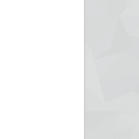
ريم الإذاعة الجزائرية للرياضيين البارالمبيين المتوجين
بالصور... اللقاء الوطني لمديري الإذ
اليات في طوكيو
حول مرافقة وتغطية الإنتخابات المحلية لـ27 نوفمب