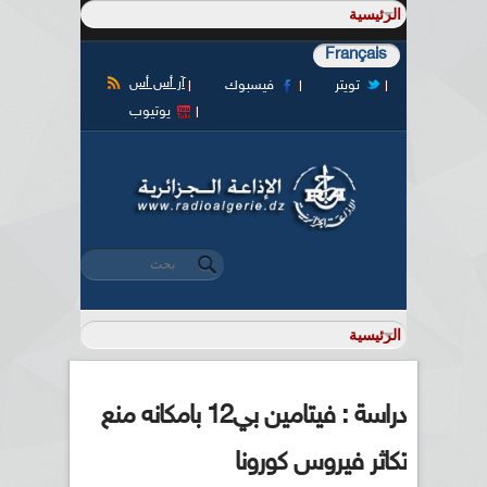
Français
آر أس أس
تويتر
فيسبوك
يوتيوب
‏بحث ‏
استمارة البحث
دراسة : فيتامين بي12 بامكانه منع
تكاثر فيروس كورونا