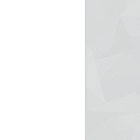
ريم الإذاعة الجزائرية للرياضيين البارالمبيين المتوجين
بالصور... اللقاء الوطني لمديري الإذ
اليات في طوكيو
حول مرافقة وتغطية الإنتخابات المحلية لـ27 نوفمب