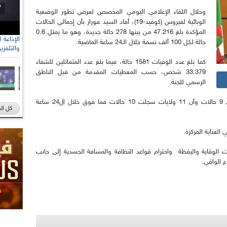
وخلال اللقاء الإعلامي اليومي المخصص لعرض تطور الوضعية
الوبائية لفيروس (كوفيد-19)، أفاد السيد فورار بأن إجمالي الحالات
المؤكدة بلغ 47.216 من بينها 278 حالة جديدة، وهو ما يمثل 0.6
حالة لكل 100 ألف نسمة خلال الـ24 ساعة الماضية.
والتلفزي
كما بلغ عدد الوفيات 1581 حالة، فيما بلغ عدد المتماثلين للشفاء
33.379 شخص، حسب المعطيات المقدمة من قبل الناطق
الرسمي للجنة.
وأضاف فورار أن 21 ولاية سجلت من حالة 1 إلى 9 حالات وأن 11 ولايات سجلت 10 حالات فما فوق خلال ال24 ساعة
كل ال
اءات الوقاية واليقظة واحترام قواعد النظافة والمسافة الجسدية إلى جانب
ع الواقي.