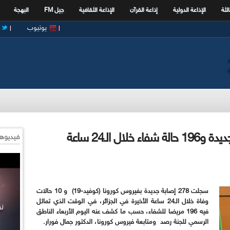
الثة
الإذاعة الدولية
إذاعة القرآن
الإذاعة الثقافية
جيل FM
البهجة
يوتيوب
كورونا: 278 إصابة و10 وفيات جديدة و196 حالة شفاء خلال الـ24 ساعة
فيديوها
سجلت 278 إصابة جديدة بفيروس كورونا (كوفيد-19
)
و 10 حالات
وفاة خلال الـ24 ساعة الأخيرة في الجزائر، في الوقت الذي تماثل
فيه
196
مريضا للشفاء، حسب ما كشف عنه اليوم الأربعاء الناطق
الرسمي للجنة رصد
ومتابعة فيروس كورونا، الدكتور جمال فورار.