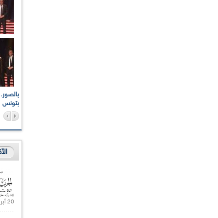
اعات الوطنية والجهوية
الإذاعة الجزائرية تقف دقيقة صمت ترحما على أرواح شهداء
ر 2021
17 أكتوبر 1961
بتونس
الأ
20 أبريل 2021 |