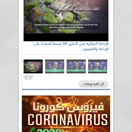
رئيس اللجنة الوطنية الجزائرية للتضامن مع الشعب
الإذاعة الجزائرية تحي الذكرى 59 لبسط السيادة على
الإذاعة والتلفزيون
الصحراوي السيد سعيد العياشي
كل الفيديوهات