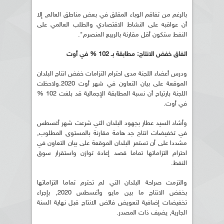
بالرغم من تفاقم الوباء المقلق في بعض مناطق العالم, إلا
أن عواقبه على النشاط الاقتصادي والطلب العالمي على
النفط ستكون أقل مقارنة بالربيع المنصرم".
اتفاق خفض الانتاج: مطابقة بـ 102 % في أوت
ودرس أعضاء اللجنة مدى احترام التزامات خفض انتاج البلدان
الموقعة على بيان التعاون في شهر أوت 2020.ولاحظت
اللجنة بارتياح أن نسبة المطابقة الإجمالية قد بلغت 102 %
في أوت.
وأشاد السيد عطار بجهود البلدان التي شرعت شهر أغسطس
في تخفيضات انتاج جد هامة مقارنة بالمستوى المطلوب,
مشددا على أن تستمر البلدان الموقعة على بيان التعاون في
احترام التزاماتها تماما قصد إعادة توازن واستقرار سوق
النفط.
والتزمت صراحة البلدان التي لم تحترم تماما التزاماتها
بخفض الانتاج ما بين مايو وأغسطس 2020, بإجراء
تخفيضات إضافية لتعويض فائض الانتاج قبل نهاية السنة
الجارية, يضيف ذات المصدر.