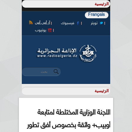
Français
آر أس أس
تويتر
فيسبوك
يوتيوب
‏بحث ‏
استمارة البحث
اللجنة الوزارية المختلطة لمتابعة
أوبيب+ واثقة بخصوص أفق تطور