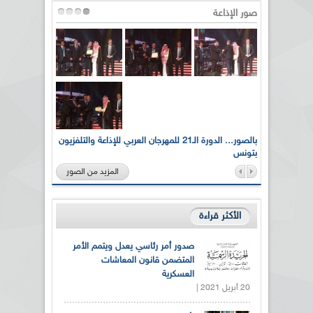
صور الإذاعة
لى أرواح
بالصور... الدورة الـ21 للمهرجان العربي للإذاعة والتلفزيون
بتونس
المزيد من الصور
الأكثر قراءة
صدور أمر رئاسي يعدل ويتمم الأمر
المتضمن قانون المعاشات
العسكرية
20 أبريل 2021 |