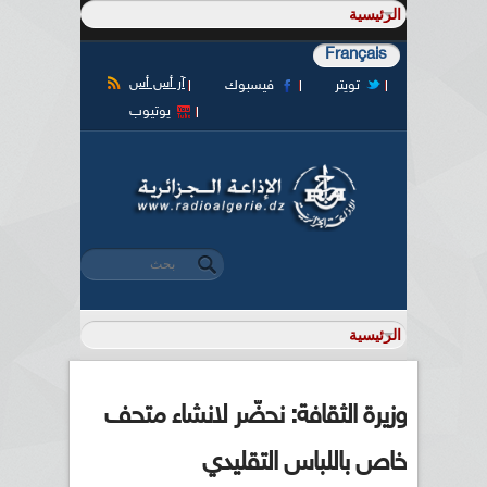
Français
آر أس أس
تويتر
فيسبوك
يوتيوب
‏بحث ‏
استمارة البحث
وزيرة الثقافة: نحضّر لانشاء متحف
خاص باللباس التقليدي