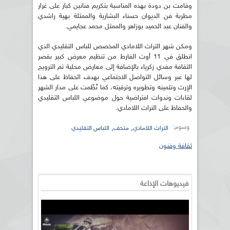
وقامت بن دودة بهذه المناسبة بتكريم فنانين كبار على غرار
مطربة فن الديوان حسناء البشارية والممثلة بهية راشدي
والفنان عبد الحميد بوزاهر والممثل محمد عجايمي.
ومكن شهر التراث اللامادي المخصص للباس التقليدي الذي
انطلق في 11 أوت الفارط من تنظيم معرض كبير بقصر
الثقافة مفدي زكرياء بالإضافة إلى معارض محلية تم الترويج
لها عبر وسائل التواصل الاجتماعي بهدف الحفاظ على هذا
الإرث وتثمينه وتطويره وترقيته، كما نُظّمت على مدار الشهر
لقاءات وندوات افتراضية حول موضوعي اللباس التقليدي
والحفاظ على التراث اللامادي.
وسوم:
,
,
التراث اللامادي
متحف
اللباس التقليدي
ثقافة وفنون
فيديوهات الإذاعة