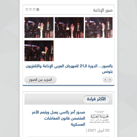
صور الإذاعة
لى أرواح
بالصور... الدورة الـ21 للمهرجان العربي للإذاعة والتلفزيون
بتونس
المزيد من الصور
الأكثر قراءة
صدور أمر رئاسي يعدل ويتمم الأمر
المتضمن قانون المعاشات
العسكرية
20 أبريل 2021 |