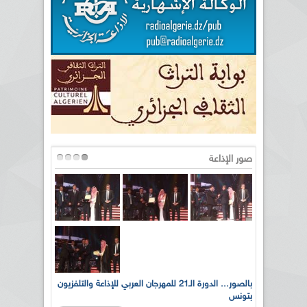
صور الإذاعة
لى أرواح
بالصور... الدورة الـ21 للمهرجان العربي للإذاعة والتلفزيون
بتونس