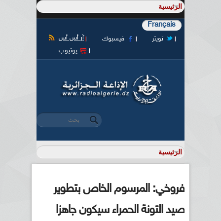
Français
آر أس أس
تويتر
فيسبوك
يوتيوب
‏بحث ‏
استمارة البحث
فروخي: المرسوم الخاص بتطوير
صيد التونة الحمراء سيكون جاهزا