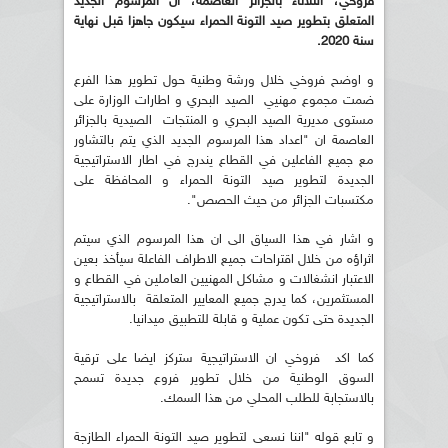
فروخي، الثلاثاء بالجزائر العاصمة، ان المرسوم الجديد
المتعلق بتطوير صيد التونة الحمراء سيكون جاهزا قبل نهاية
سنة 2020.
و اوضح فروخي خلال ورشة وطنية حول تطوير هذا الفرع
ضمت مجموع مهنيي الصيد البحري و اطارات الوزارة على
مستوى مديرية الصيد البحري و المنتجات الصيدية بالجزائر
العاصمة ان "اعداد هذا المرسوم الجديد الذي يتم بالتشاور
مع جميع الفاعلين في القطاع يندرج في اطار الاستراتيجية
الجديدة لتطوير صيد التونة الحمراء و المحافظة على
مكتسبات الجزائر من حيث الحصص".
و اشار في هذا السياق الى ان هذا المرسوم الذي سيتم
اثراؤه من خلال اقتراحات جميع الاطراف الفاعلة سيأخذ بعين
الاعتبار انشغالات و مشاكل المهنيين العاملين في القطاع و
المستثمرين، كما يدرج جميع المعايير المتعلقة بالاستراتيجية
الجديدة حتى تكون عملية و قابلة للتطبيق ميدانيا.
كما اكد فروخي ان الاستراتيجية ستركز ايضا على ترقية
السوق الوطنية من خلال تطوير فروع جديدة تسمح
بالاستجابة للطلب المحلي من هذا السمك.
و تابع قوله "اننا نسعى لتطوير صيد التونة الحمراء الطازجة