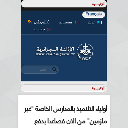
Français
آر أس أس
تويتر
فيسبوك
يوتيوب
‏بحث ‏
استمارة البحث
أولياء التلاميذ بالمدارس الخاصة "غير
ملزمين" من الان فصاعدا بدفع