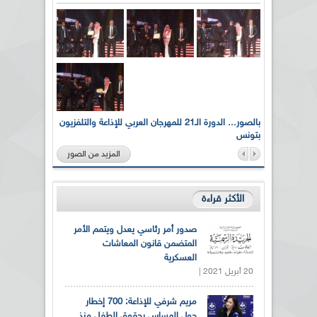
لى أرواح
بالصور... الدورة الـ21 للمهرجان العربي للإذاعة والتلفزيون
بتونس
المزيد من الصور
الأكثر قراءة
صدور أمر رئاسي يعدل ويتمم الأمر
المتضمن قانون المعاشات
العسكرية
20 أبريل 2021 |
مريم شرفي للإذاعة: 700 إخطار
حول المساس بحقوق الطفل منذ