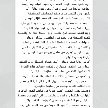
قوة قاهرة تمنع طرفي العقد من تنفيذ التزاماتهما, يعفى
الطرفان قانونا من الالتزام بها"، وفي هذه الحالة، "لا
يكون ولي التلميذ ملزما بدفع المصاريف المستحقة
للتمدرس ويسقط عن المؤسسة الخاصة التزام تدريس
التلميذ اذا لم يمكنها تقديم الدروس عن بعد، و تكون ملزمة
بإرجاع التكاليف المحتمل دفعها من طرف ولي التلميذ".
وأبرز العقد المحدد الذي تلقت "وأج" نسخة منه أنه "بالنسبة
للمدة المتبقية من العقد على الطرفين التشاور لاتخاذ
الاجراءات التصحيحية المتعلقة بالمدة المتبقية من العقد
وذلك في أجل 48 ساعة", مشيرا الى أن الاتفاق الحاصل
بين الطرفين "يدون في ملحق ويوقع من الطرفين في
أجل لا يتعدى 7 أيام".
أما في حالة عدم الاتفاق، "يتم اخضاع المسائل ذات الطابع
التجاري غير المتفق عليها، إلى تحكيم مصالح وزارة التجارة
لتبث فيها وتتخذ في شأنها قرارا ملزما للطرفين".
و بخصوص المسائل الخلافية المتعلقة بالجانب التربوي،
فتخضع إلى تحكيم مصالح وزارة التربية الوطنية التي تنظر
في الخلاف القائم وتصدر قرارا ملزما للطرفين.
وحسب نفس المصدر "تعتبر كحالة من حالات القوة القاهرة،
القرارات والأفعال والحالات والأحداث التي تخرج عن سيطرة
الطرفين غير المتوقعة ولا يمكن تجاوزها ولا تحملها".
و يقصد بمصطلح "القوة القاهرة" في هذا العقد على وجه