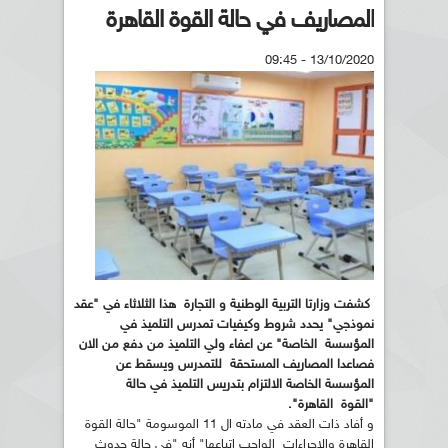
المصاريف في حالة القوة القاهرة
13/10/2020 - 09:45
كشفت وزارتا التربية الوطنية و التجارة هذا الثلاثاء في "عقد
نموذجي" يحدد شروط وكيفيات تمدرس التلميذ في
المؤسسة الخاصة" عن اعفاء ولي التلميذ من دفع من الان
فصاعدا المصاريف المستحقة للتمدرس ويسقط عن
المؤسسة الخاصة الالتزام بتدريس التلميذ في حالة
"القوة القاهرة".
و أفاد ذات العقد في مادته ال 11 الموسومة "حالة القوة
القاهرة والاجراءات الواجب اتباعها" أنه "في حالة حدوث