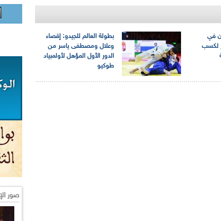
ون في
بطولة العالم للجيدو: إقصاء
ر لكسب
وعلال ومصطفى ياسر من
الدور الأول المؤهل لأولمبياد
طوكيو
صور الإ