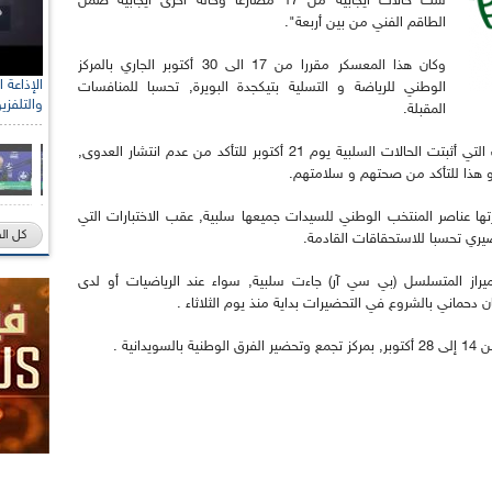
ست حالات ايجابية من 17 مصارعا وحالة أخرى ايجابية ضمن
الطاقم الفني من بين أربعة".
وكان هذا المعسكر مقررا من 17 الى 30 أكتوبر الجاري بالمركز
الوطني للرياضة و التسلية بتيكجدة البويرة, تحسبا للمنافسات
والتلفزي
المقبلة.
وافاد بيان الاتحادية أيضا أنه سيتم إعادة الفحوصات التي أثبتت الحالات السلبية يوم 21 أكتوبر للتأكد من عدم انتشار العدوى,
ها عناصر المنتخب الوطني للسيدات جميعها سلبية, عقب الاختبارات التي
كل ال
ي تحسبا للاستحقاقات القادمة.
ليميراز المتسلسل (بي سي آر) جاءت سلبية, سواء عند الرياضيات أو لدى
دحماني بالشروع في التحضيرات بداية منذ يوم الثلاثاء .
نية .