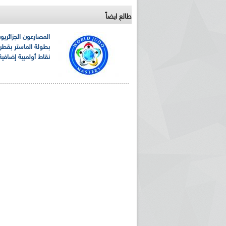
طالع ايضاً
المصارعون الجزائري
بطولة الماستر بقط
نقاط أولمبية إضافية