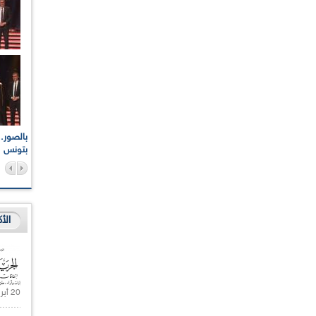
اعات الوطنية والجهوية
الإذاعة الجزائرية تقف دقيقة صمت ترحما على أرواح شهداء
ر 2021
17 أكتوبر 1961
بتونس
الأ
20 أبريل 2021 |