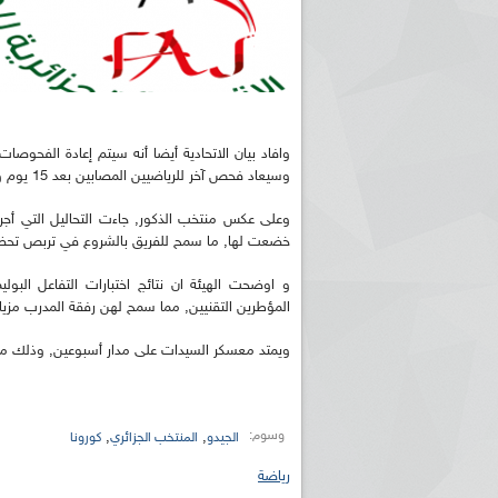
وسيعاد فحص آخر للرياضيين المصابين بعد 15 يوم و هذا للتأكد من صحتهم و سلامتهم.
وعلى عكس منتخب الذكور, جاءت التحاليل التي أجرت
خضعت لها, ما سمح للفريق بالشروع في تربص تحضير
و اوضحت الهيئة ان نتائج اختبارات التفاعل البو
المؤطرين التقنيين, مما سمح لهن رفقة المدرب مزيان 
ويمتد معسكر السيدات على مدار أسبوعين, وذلك من 14 إلى 28 أكتوبر, بمركز تجمع وتحضير الفرق الوطنية بالسويدا
وسوم:
,
,
الجيدو
المنتخب الجزائري
كورونا
رياضة