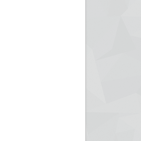
ريم الإذاعة الجزائرية للرياضيين البارالمبيين المتوجين
بالصور... اللقاء الوطني لمديري الإذ
اليات في طوكيو
حول مرافقة وتغطية الإنتخابات المحلية لـ27 نوفمب