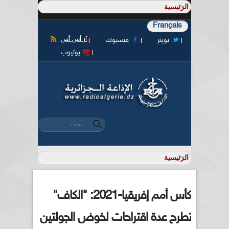
Français
آر أس أس
تويتر
فيسبوك
يوتيوب
‏بحث ‏
استمارة البحث
كأس أمم إفريقيا-2021: "الكاف"
تطرح عدة اقتراحات لخوض الجولتين