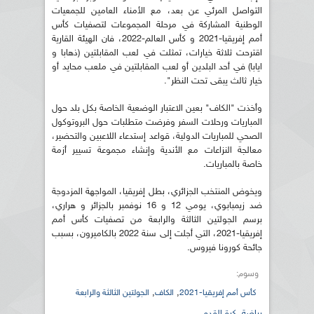
التواصل المرئي عن بعد، مع الأمناء العامين للجمعيات
الوطنية المشاركة في مرحلة المجموعات لتصفيات كأس
أمم إفريقيا-2021 و كأس العالم-2022، فان الهيئة القارية
اقترحت ثلاثة خيارات، تمثلت في لعب المقابلتين (ذهابا و
ايابا) في أحد البلدين أو لعب المقابلتين في ملعب محايد أو
خيار ثالث يبقى تحت النظر".
وأخذت "الكاف" بعين الاعتبار الوضعية الخاصة بكل بلد حول
المباريات ورحلات السفر وفرضت متطلبات حول البروتوكول
الصحي للمباريات الدولية، قواعد إستدعاء اللاعبين والتحضير،
معالجة النزاعات مع الأندية وإنشاء مجموعة تسيير أزمة
خاصة بالمباريات.
ويخوض المنتخب الجزائري، بطل إفريقيا، المواجهة المزدوجة
ضد زيمبابوي، يومي 12 و 16 نوفمبر بالجزائر و هراري،
برسم الجولتين الثالثة والرابعة من تصفيات كأس أمم
إفريقيا-2021، التي أجلت إلى سنة 2022 بالكاميرون، بسبب
جائحة كورونا فيروس.
وسوم:
,
,
كأس أمم إفريقيا-2021
الكاف
الجولتين الثالثة والرابعة
رياضة
,
كرة القدم