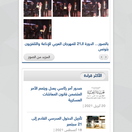
لى أرواح
بالصور... الدورة الـ21 للمهرجان العربي للإذاعة والتلفزيون
بتونس
المزيد من الصور
الأكثر قراءة
صدور أمر رئاسي يعدل ويتمم الأمر
المتضمن قانون المعاشات
العسكرية
20 أبريل 2021 |
تأجيل الدخول المدرسي القادم إلى
21 سبتمبر
18 أغسطس 2021 |