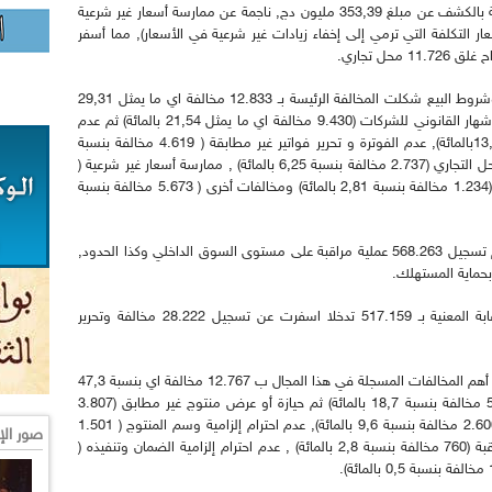
وفي مجال الربح غير الشرعي, سمحت عمليات الرقابة بالكشف عن مبلغ 353,39 مليون دج, ناجمة عن ممارسة أسعار غير شرعية
عار التكلفة التي ترمي إلى إخفاء زيادات غير شرعية في الأسعار), مما أسفر
وتظهر الحصيلة أن عدم إشهار الأسعار والتعريفات وشروط البيع شكلت المخالفة الرئيسة بـ 12.833 مخالفة اي ما يمثل 29,31
بالمائة من اجمالي المخالفات , تليها مخالفة عدم الإشهار القانوني للشركات (9.430 مخالفة اي ما يمثل 21,54 بالمائة) ثم عدم
القيد في السجل التجاري (6.015 مخالفة بنسبة 13,73بالمائة), عدم الفوترة و تحرير فواتير غير مطابقة ( 4.619 مخالفة بنسبة
10,55 بالمائة) , ممارسة نشاط تجاري دون حيازة المحل التجاري (2.737 مخالفة بنسبة 6,25 بالمائة) , ممارسة أسعار غير شرعية (
1.237 مخالفة بنسبة 2,82 بالمائة), معارضة الرقابة (1.234 مخالفة بنسبة 2,81 بالمائة) ومخالفات أخرى ( 5.673 مخالفة بنسبة
أما فيما يتعلق بمراقبة النوعية وقمع الغش, فقد تم تسجيل 568.263 عملية مراقبة على مستوى السوق الداخلي وكذا الحدود,
فعلى مستوى السوق الداخلي, قامت مصالح الرقابة المعنية بـ 517.159 تدخلا اسفرت عن تسجيل 28.222 مخالفة وتحرير
و شكل عدم احترام إلزامية النظافة والنظافة الصحية أهم المخالفات المسجلة في هذا المجال ب 12.767 مخالفة اي بنسبة 47,3
بالمائة تليها خداع أو محاولة خداع المستهلك (5.060 مخالفة بنسبة 18,7 بالمائة) ثم حيازة أو عرض منتوج غير مطابق (3.807
مخالفة بنسبة 14,1بالمائة) , انعدام الرقابة الذاتية (2.600 مخالفة بنسبة 9,6 بالمائة), عدم احترام إلزامية وسم المنتوج ( 1.501
صور الإ
مخالفة بنسبة 5,6 بالمائة) , عرقلة إتمام مهام المراقبة (760 مخالفة بنسبة 2,8 بالمائة) , عدم احترام إلزامية الضمان وتنفيذه (