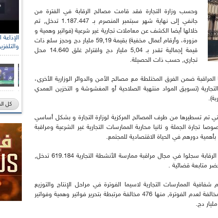
وحسب وزارة التجارة فقد قامت مصالح الرقابة في الفترة من
جانفي إلى نهاية شهر سبتمبر المنصرم بـ 1.187.447 تدخل, تم
خلالها أيضا الكشف عن معاملات تجارية غير شرعية (فواتير وهمية و
مزورة، وأرقام أعمال مخفية) بقيمة 59,19 مليار دج وحجز سلع ذات
والتلفزي
قيمة إجمالية تقدر بـ 5,04 مليار دج واقتراح غلق 14.640 محل
تجاري, حسب ذات الحصيلة.
ا المراقبة ضمن الفرق المختلطة مع مصالح الأمن والدوائر الوزارية الأخرى،
التجارية (تسويق المواد منتهية الصلاحية أو المغشوشة و التخزين العمدي
ة).
كل ال
تي تم تسطيرها من طرف المصالح المركزية لوزارة التجارة و بشكل أساسي
وصا تجارة الجملة و ثانيا محاربة الممارسات التجارية غير الشرعية ومراقبة
 بأهمية دورهم في الحياة الاقتصادية للمجتمع.
وبخصوص طبيعة المراقبة, تظهر الحصيلة ان أعوان الرقابة سجلوا في مجال مراقبة ممارسة الأنشطة التجارية 619.184 تدخل,
شفافية الممارسات التجارية لاسيما الفوترة في مراحل الإنتاج والتوزيع
بالجملة حيث سمحت هذه التدخلات بمعاينة 4.757 مخالفة لعدم الفوترة, منها 476 مخالفة مرتبطة بتحرير فواتير وهمية وفواتير