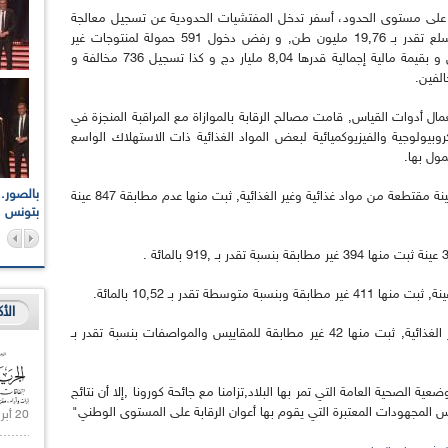
 على مستوى الحدود، أسفر تدخل المفتشيات الحدودية عن تسجيل معالجة
51.104 ملف تصريح بالاستيراد للمنتوجات بكمية سلع تقدر بـ 19,76 مليون طن, و رفض دخول 591 حمولة لمنتوجات غير
مطابقة على مستوى الحدود بحجم 30.807,02 طن و بقيمة مالية إجمالية قدرها 8,04 مليار دج و كذا تسجيل 736 مخالفة و
مال أدوات القياس, قامت مصالح الرقابة بالموازاة مع المراقبة المنجزة في
كروبيولوجية والفيزيوكميائية لبعض المواد الغذائية ذات الاستهلاك الواسع
مول بها.
اعات الوطنية والجهوية
الإذاعة الجزائرية تقف دقيقة صمت ترحما على أرواح شهداء
و كشفت التحاليل المخبرية التي أجريت على 8.145 عينة مقتطعة من مواد غذائية وغير الغذائية, ثبت منها عدم مطابقة 847 عينة
ر 2021
17 أكتوبر 1961
بتونس
الأ
كما تم اقتطاع 267 عينة من المنتجات الصناعية غير الغذائية, ثبت منها 42 غير مطابقة للمقاييس والمواصفات بنسبة تقدر بـ
ة الصحية العامة التي تمر بها البلاد,تزامنا مع جائحة كورونا ,إلا أن نتائج
كس المجهودات المعتبرة التي يقوم بها أعوان الرقابة على المستوى الوطني"
20 أبريل 2021 |