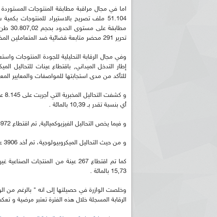
اما في مجال مراقبة مطابقة المنتوجات المستوردة
تحرير 291 محضر متابعة قضائية ضد المتعاملين المخالفين.
وفي مجال الرقابة التحليلية للجودة المنتوجات واستع
إطار التدخل الميداني, باقتطاع عينات للتحاليل المي
للتأكد من مدى استجابتها للمواصفات والمعايير المع
ريم الإذاعة الجزائرية للرياضيين البارالمبيين المتوجين
بالصور... اللقاء الوطني لمديري الإذ
اليات في طوكيو
حول مرافقة وتغطية الإنتخابات المحلية لـ27 نوفمب
أي بنسبة تقدر بـ 10,39 بالمائة .
و فيما يخص التحاليل الفيزيوكميائية, تم اقتطاع 3972 عينة ثبت منها 394 غير مطابقة بنسبة تقدر بـ ,919 بالمائة .
و من حيث التحاليل الميكروبيولوجية، تم أخد 3906 عينة, ثبت منها 411 غير مطابقة وبنسبة متوسطة تقدر بـ 10,52 بالمائة.
15,73 بالمائة .
وخلصت الوازرة في حصيلتها إلى انه " بالرغم من الوضعي
الرقابة المسجلة خلال هذه الفترة تعتبر مرضية و تع