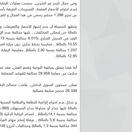
(عدم احترام الأسعار المقننة, التصريحات المزيفة بأس
عن تحرير 1.286 محضر رسمي في هذا المجال و اقتراح غلق 11.726 محل تجاري.
12,95 بالمائة).
مكنت من معاينة 28.958 مخالفة للقواعد المتعلقة بحماية المستهلك.
26.338 محضر متابعة قضائية.
344 مخالفة بنسبة 1,3 بالمائة) ومخالفات أخرى( 148 مخالفة بنسبة 0,5 بالمائة).