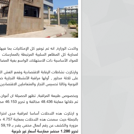
واكدت الوزارة, انه تم توفير كل الإمكانيات بما فيه
لمحاربة كل المظاهر السلبية المرتبطة بالممارسات 
للمواد الأساسية ذات الاستهلاك الواسع بغية المضارب
وارتكزت نشاطات الرقابة الاقتصادية وقمع الغش ال
على ثلاثة محاور , أولها مراقبة الأنشطة التجارية خص
النوعية وثالثا تحسيس التجار والمتعاملين الاقتصادين
تم خلالها معاينة 48.436 مخالفة و تحرير 46.153 محضر متابعة قضائية .
و ارتكزت هذه التدخلات أساسا لمراقبة مدى احترام 
مزورة والكشف عن رقم أعمال مخفي يقدر بـ 59,19 مليار دج.
تحرير 1.286 محضر ممارسة أسعار غير شرعية