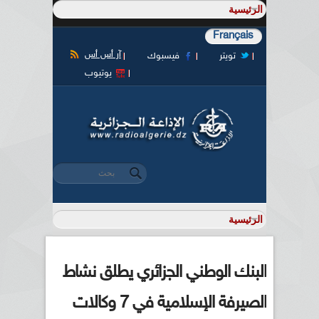
Français
آر أس أس
تويتر
فيسبوك
يوتيوب
‏بحث ‏
استمارة البحث
البنك الوطني الجزائري يطلق نشاط
الصيرفة الإسلامية في 7 وكالات