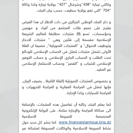
وكالتي تيبازة "438"وشرشال "427" بولاية تيبازة وكذا وكالة
"704 "التي تقع بولاية سطيف، حسب بيان البنك.
و ذكر البنك الوطني الجزائري في ذات الاطار ان ھذا العرض
يقترح على جميع فئات المجتمع من أفراد و مھنيين
ومؤسسات، تسع (9) منتجات مطابقة لتعاليم الشريعة
الإسلامية مقسمة إلى فئتين وهي " منتجات الادخار
وتوظيف الاموال" و "المنتجات التمويلية", مضيفا ان الفئة
الأولى تشمل منتجات تتمثل في الحساب الإسلامي للودائع
تحت الطلب و الحساب الجاري الإسلامي و حساب التوفير
الإسلامي للشباب و "القصر" وحساب الاستثمار الإسلامي
غير المقيد.
و بخصوص المنتجات التمويلية (الفئة الثانية) , يضيف البيان,
فإنها تتمثل في المرابحة العقارية و المرابحة للتجھيزات و
المرابحة للسيارات وكذا الإجارة.
كما يعلم البنك زبائنه أن تفاصيل هذه المنتجات، بالإضافة
الى محاكاة المرابحة والإجارة متاحة، على البوابة الإلكترونية
المخصصة للصيرفة الاسلامية
www.financeislamique.bna.dz
كما ينشر كل جديد حول
نشاط الصيرفة الاسلامية والوكالات المسوقة لمنتجاته عبر