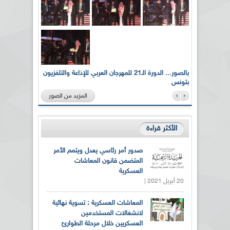
لى أرواح
بالصور... الدورة الـ21 للمهرجان العربي للإذاعة والتلفزيون
بتونس
المزيد من الصور
الأكثر قراءة
صدور أمر رئاسي يعدل ويتمم الأمر
المتضمن قانون المعاشات
العسكرية
20 أبريل 2021 |
المعاشات العسكرية : تسوية نهائية
لانشغالات المستخدمين
العسكريين خلال مرحلة الطوارئ