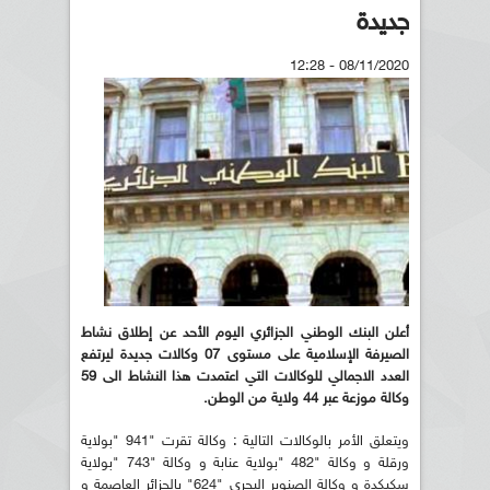
جديدة
08/11/2020 - 12:28
أعلن البنك الوطني الجزائري اليوم الأحد عن إطلاق نشاط
الصيرفة الإسلامية على مستوى 07 وكالات جديدة ليرتفع
العدد الاجمالي للوكالات التي اعتمدت هذا النشاط الى 59
وكالة موزعة عبر 44 ولاية من الوطن.
ويتعلق الأمر بالوكالات التالية : وكالة تقرت "941 "بولاية
ورقلة و وكالة "482 "بولاية عنابة و وكالة "743 "بولاية
سكيكدة و وكالة الصنوبر البحري "624" بالجزائر العاصمة و