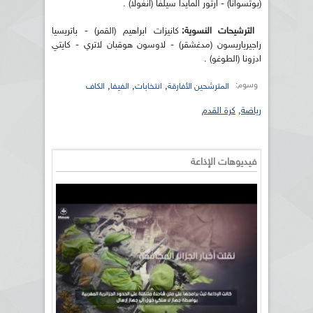
(بوتسوانا) - ارتور المايدا سيلفا (انغولا) .
الترشيحات النسوية:
كانيزات ابراهيم (القمر) - باتريسيا
راجيرياريسون (مدغشقر) - لاوسون هوقبان لاتري - كايتي
ادزونا (الطوغو) .
وسوم:
,
,
,
المترشحين الأفارقة
انتخابات
الفيفا
الكاف
رياضة
,
كرة القدم
فيديوهات الإذاعة