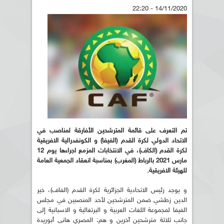
14/11/2020 - 22:20
تم التعرف على قائمة المترشحين الأفارقة لمناصب في
الاتحاد الدولي لكرة القدم (الفيفا) و الكونفدرالية الافريقية
لكرة القدم (الكاف)، في الانتخابات المزمع اجراءها يوم 12
مارس 2021 بالرباط (المغرب) بمناسبة انعقاد الجمعية العامة
للهيئة الافريقية.
و يوجد رئيس الاتحادية الجزائرية لكرة القدم (الفاف)، خير
الدين زطشي ضمن المترشحين لأحد المنصبين في مجلس
الفيفا لمجموعة اللغات العربية و البرتغالية و الاسبانية إلى
جانب ثلاثة مترشحين آخرين و هم: المصري هاني أبوريدة