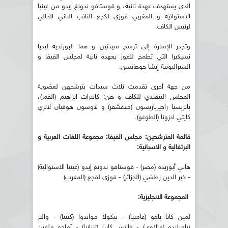
الذي يستهدف عهدة ثانية، و قوستافو ندونغ إيدو من غينيا
الاستوائية و المغربي فوزي لكجع النائب الثاني الحالي
لرئيس الكاف.
وتجدر الإشارة إلى ترشح سيدتين و هما البورندية ليديا
نسيكيرا التي تطمح للفوز بعهدة ثانية لمجلس الفيفا و
السيراليونية إيشا جوهانسن.
من جهة أحرى تقدمت ثلاث سيدات بترشحهن لعضوية
المجلس التنفيذي للكاف و هن: كانيزات ابراهيم (القمر)،
باتريسيا راجيرياريسون (مدغشقر) و لاوسون هوقبان لاتري
كايتي ادزونا (الطوغو).
قائمة المترشحين: مجلس الفيفا:
مجموعة اللغات العربية و
البرتغالية و الاسبانية:
هاني أبوريدة (مصر) - قوستافو ندونغ إيدو (غينيا الاستوائية)
- خير الدين زطشي (الجزائر) - فوزي لقجع (المغرب)
المجموعة الانجليزية:
لمين كابا باجو (غامبيا) - نيكولا مواندوا (كينيا) - والتر
نياميلندو (مالاوي) - والاس كاريا (تنزانيا) - آماجو ملفين