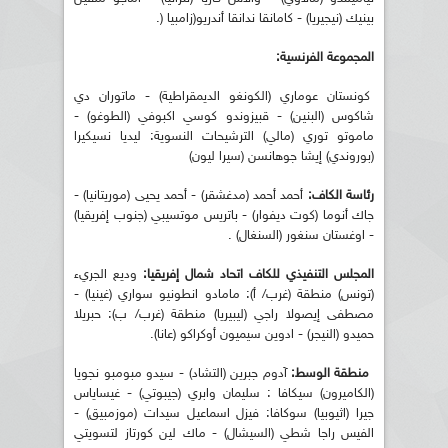
بينيك (نيجيريا) - كامانقا ندانقا أندريو(زامبيا (.
المجموعة الفرنسية:
كونستان عوماري (الكونغو الديمقراطية) - ماتوران دي
شاكوس (البنين) - قبيزوندو كوسي اكبوفي (الطوغو) -
ماموتو توري (مالي) الترشيحات النسوية: ليديا نسيكيرا
(بوروندي) إيشا جوهانسن (سيرا ليون)
رئاسة الكاف:
أحمد أحمد (مدغشقر) - أحمد يحيى (موريتانيا) -
جاك أنوما (كوت ديفوار) - باتريس موتسيبي (جنوب إفريقيا)
- اوغستان سنغور (السنغال) .
المجلس التنفيذي للكاف اتحاد شمال إفريقيا:
وديع الجريء
(تونس) منطقة (غرب/ أ): مامادو انطونيو سواري (غينيا) -
مصطفى إيصولا راجي (ليبيريا) منطقة (غرب/ ب): حبريلا
حميدو (النيجر) - ادوين سيميون أوكراكو (عانا).
منطقة الوسط:
آدوم جبرين (التشاد) - سيدو مبومبو نجويا
(الكاميرون) سيكافا : سليمان وابري (جيبوتي) - غيساياس
جيرا (اثيوبيا) سوكافا: فيزل اسماعيل سيدات (موزمبيق) -
الفيس راجا شطي (السيشال) - ماك لين كورتاز لتسويتي