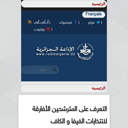
Français
آر أس أس
تويتر
فيسبوك
يوتيوب
‏بحث ‏
استمارة البحث
التعرف على المترشحين الأفارقة
لانتخابات الفيفا و الكاف