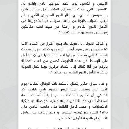
الأبيض و الأسود يوم الأحد لمواجهة نادي بارادو بأن
"السفرية التي قادت فريقه إلى التشاد لأجل مجابهة نادي
رونيسونس المحلي في إطار الدور التمهيدي الثاني و لم
تلعب لأسباب خارجة عن إرادتنا، سهلت علينا مأموريتنا في
التأهل للدور القادم و أراحتنا من عبء لعب مقابلتين
إفريقيتين وسط رزنامة جد كثيفة ".
و أضاف الكوكي بأن فريقه عاد بدون أضرار من التشاد "لأننا
كنا متخوفين من سوء أرضية الميدان و كذلك من الإصابات
المحتملة التي قد يتعرض لها لاعبونا" مشيرا إلى أن "التأهل
على البساط في هذه الظروف أحسن من لعب المقابلة
بالرغم من أننا تنقلنا إلى التشاد مركزين جيدا لأجل العودة
بتأشيرة التأهل للدور القادم من هناك ".
و في سياق مغاير يتعلق باستعدادات الوفاق لمقابلة يوم
الأحد التي يستقبل فيها النسر الأسود نادي بارادو، أكد
الكوكي بأن "ضيق الوقت لا يسمح بإجراء تحضيرات خاصة
استعدادا لأي مقابلة لكن كتيبته جاهزة لمواصلة ديناميكية
الانتصارات و حصد كامل النقاط على ملعب الثامن ماي
1945 للبقاء مع كوكبة المقدمة و ذلك بالتركيز على عامل
الاسترجاع بالدرجة الأولى" كما قال .