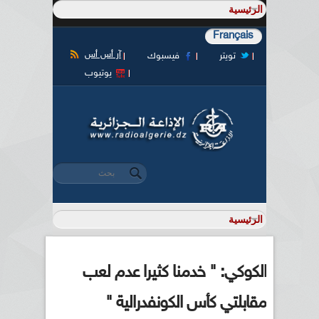
Français
آر أس أس
تويتر
فيسبوك
يوتيوب
‏بحث ‏
استمارة البحث
الكوكي: " خدمنا كثيرا عدم لعب
مقابلتي كأس الكونفدرالية "