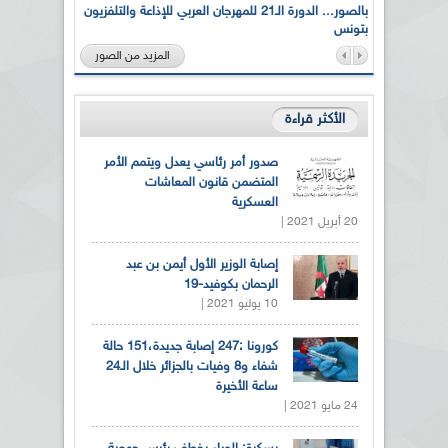
لى أرواح
بالصور... الدورة الـ21 للمهرجان العربي للإذاعة والتلفزيون
بتونس
المزيد من الصور
الأكثر قراءة
صدور أمر رئاسي يعدل ويتمم الأمر
المتضمن قانون المعاشات
العسكرية
20 أبريل 2021 |
إصابة الوزير الأول أيمن بن عبد
الرحمان بكوفيد-19
10 يوليو 2021 |
كورونا :247 إصابة جديدة،151 حالة
شفاء و8 وفيات بالجزائر خلال الـ24
ساعة الأخيرة
24 مايو 2021 |