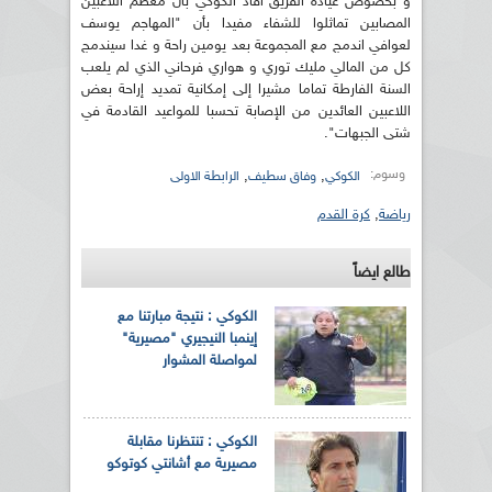
و بخصوص عيادة الفريق أفاد الكوكي بأن معظم اللاعبين
المصابين تماثلوا للشفاء مفيدا بأن "المهاجم يوسف
لعوافي اندمج مع المجموعة بعد يومين راحة و غدا سيندمج
كل من المالي مليك توري و هواري فرحاني الذي لم يلعب
السنة الفارطة تماما مشيرا إلى إمكانية تمديد إراحة بعض
اللاعبين العائدين من الإصابة تحسبا للمواعيد القادمة في
شتى الجبهات".
وسوم:
,
,
الكوكي
وفاق سطيف
الرابطة الاولى
رياضة
,
كرة القدم
طالع ايضاً
الكوكي : نتيجة مبارتنا مع
إينمبا النيجيري "مصيرية"
لمواصلة المشوار
الكوكي : تنتظرنا مقابلة
مصيرية مع أشانتي كوتوكو