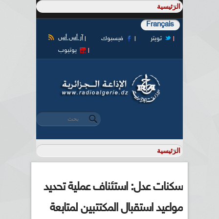
Français
آر أس أس
تويتر
فيسبوك
يوتيوب
‏بحث ‏
استمارة البحث
سكنات عدل: استئناف عملية تحديد
مواعيد استقبال المكتتبين لمتابعة