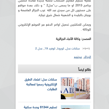
عملية تسليم مفاتيح السكنات لحصة جديدة لفائدة مكتتبي
برنامج 2013 او ما يسمى ب"عدل2 " و ذلك بعدة مواقع
على مستوى كل من سيدي عبد الله غرب الجزائر العاصمة و
بوينان بالبليدة و الشعيبة شمال شرق تيبازة.
ويمكن للمكتتبين تحميل اوامر الدفع عبر الموقع الإلكتروني
للوكالة .
المصدر: وكالة الأنباء الجزائرية
وسوم:
,
,
,
سكنات عدل
كورونا
كوفيد 19
عدل 2
الجزائر
,
مجتمع
طالع ايضاً
سكنات عدل: اعتماد الطرق
الإلكترونية رسميا لمعالجة
الطلبات
تسليم 61344 وحدة سكنية