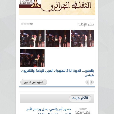
صور الإذاعة
لى أرواح
بالصور... الدورة الـ21 للمهرجان العربي للإذاعة والتلفزيون
بتونس
المزيد من الصور
الأكثر قراءة
صدور أمر رئاسي يعدل ويتمم الأمر