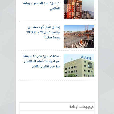
"عــــدل" منذ الخامس جويلية
الماضي
إطلاق انجاز آخر حصة من
برنامج "عدل 2" بـ 13.300
وحدة سكنية
سكنات عدل: فتح 15 موقعًا
عبر 4 ولايات أمام المكتتبين
بدءً من الاثنين القادم
فيديوهات الإذاعة