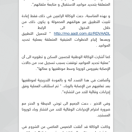
المتعلقة بتحديد مواعيد الاستقبال و متابعة ملفاتهم".
و بهذه المناسبة، دعت الوكالة الراغبين في ذلك فقط إعادة
تثبيت التطبيق عبر هواتفهم المحمولة و يكون ذلك من
خلال الدخول الى الرابط "
http://mo.aadl.com.dz/RDVAADL
" لتحميل التطبيق
وبعدها إتباع الخطوات المتبقية المتعلقة بعملية تحديد
المواعيد .
كما أشارت الوكالة الوطنية لتحسين السكن و تطويره الى أن
"عملية تحديد المواعيد توقفت بسبب تسجيل عدد من حالات
الإصابة بفيروس كورونا وسط موظفيها و عمالها".
وأضافت في هذا الصدد أنه و بالعودة التدريجية لموظفيها
بعد تعافيهم من الإصابة بالوباء، " تم استئناف العملية وفق
إجراءات وقائية للحد من انتشاره".
وفي الاخير ، دعت الجميع الى توخي الحيطة و الحذر مع
ضرورة احترام الإجراءات الوقائية للحد من انتشار وباء كورونا
المستجد.
وكانت الوكالة قد أعلنت الخميس الماضي عن الشروع في