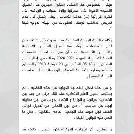
فيفا ، بخصوص هذا الملف، سنكون مجبرين على تطبيق
التعليمة الأخيرة التي اصدرتها وزارة الشباب و الرياضة التي
نحترم قراراتها (...) هدفنا الأساسي يبقى يتمثل في عدم
تعريض المنتخب الوطني لعقوبات من الهيئة الدولية فيفا
".
وكانت اللجنة الوزارية المشتركة قد اصدرت يوم الثلاثاء بيان
لكل الاتحاديات، تؤكد فيه تعديل القوانين الانتخابية
والقوانين الأساسية يجب أن يتم بعد انعقاد الجمعيات
العامة الانتخابية للعهدة 2021-2024 وذلك في إطار أحكام
القانون رقم 13-05 المؤرخ في 23 جويلية 2013 والمتعلق
بتنظيم وتطوير الأنشطة البدنية و الرياضية و كذا التنظيمات
السارية المفعول.
و في حالة تدخل الاتحادية الدولية في هذه القضية ، لم
يستبعد الامين العام للاتحادية عقد لقاء مرئي عن بعد بين
الاتحادية الجزائرية و الوزارة و الاتحاد الدولي من اجل محاولة
إيجاد حل مناسب "، من اجل التمكن من تعديل قواني
الفاف قبل موعد عقد الجمعية العامة الانتخابية ، مثل ما
تنص عليه قوانين الفيفا .
و معلوم، أنّ الاتحادية الجزائرية لكرة القدم ، كانت قد