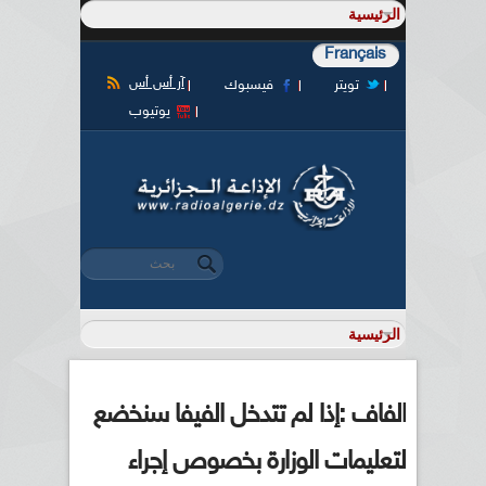
Français
آر أس أس
تويتر
فيسبوك
يوتيوب
‏بحث ‏
استمارة البحث
الفاف :إذا لم تتدخل الفيفا سنخضع
لتعليمات الوزارة بخصوص إجراء