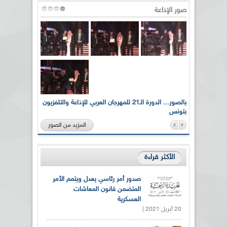
صور الإذاعة
لى أرواح
بالصور... الدورة الـ21 للمهرجان العربي للإذاعة والتلفزيون
بتونس
المزيد من الصور
الأكثر قراءة
صدور أمر رئاسي يعدل ويتمم الأمر
المتضمن قانون المعاشات
العسكرية
20 أبريل 2021 |