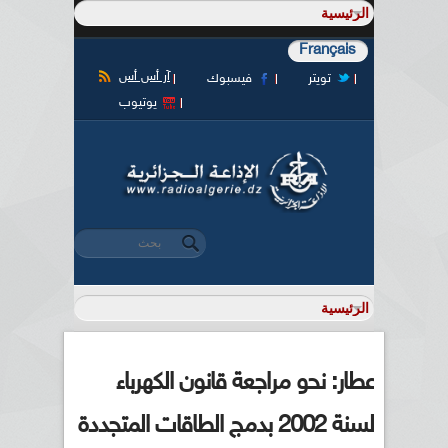
Français
آر أس أس
تويتر
فيسبوك
يوتيوب
‏بحث ‏
استمارة البحث
عطار: نحو مراجعة قانون الكهرباء
لسنة 2002 بدمج الطاقات المتجددة