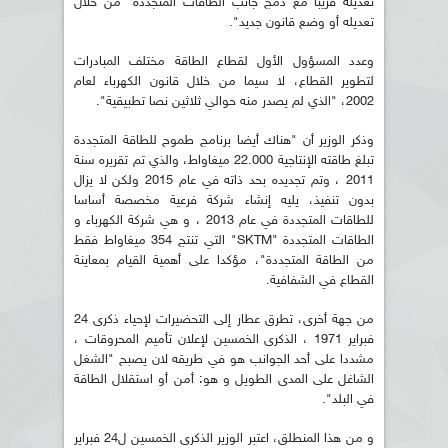
تعديله قريبا مع دمج جانب الطاقات المتجددة "من خلال
تعديله أو وضع قانون جديد".
وعدد المسؤول الأول لقطاع الطاقة مختلف المبادرات
لتطوير القطاع، لا سيما من خلال قانون الكهرباء لعام
2002، "الذي لم يصدر منه حوالي ثلاثين نصا تطبيقية".
وذكر الوزير أن "هناك أيضا برنامج طموح للطاقة المتجددة
تبلغ طاقته الإنتاجية 22.000 ميغاواط، والذي تم تقريره سنة
2011 ، وتم تجديده بحد ذاته في عام 2015 ولكن لا يزال
بدون تنفيذ، يليه إنشاء شركة فرعية مخصصة أساسا
للطاقات المتجددة في عام 2013 ، و هي شركة الكهرباء و
الطاقات المتجددة "SKTM" التي تنتج 354 ميغاواط فقط
من الطاقة المتجددة"، مؤكدا على أهمية القيام بمعاينة
القطاع في الشفافية.
من جهة أخرى، تطرق عطار إلى التحضيرات لإحياء ذكرى 24
فبراير 1971 ، الذكرى الخمسين لإعلان تأميم المحروقات ،
مشددا على أحد الجوانب هو في طريقه لان يصبح "الشغل
الشاغل على المدى الطويل و هو: أمن أو استقلال الطاقة
في البلد".
و من هذا المنطلق، اعتبر الوزير الذكرى الخمسين ل24 فبراير