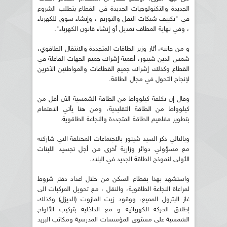
الجديدة والتكنولوجيات الجديدة في القطاع يتطلب الشروع
في "تكييف شبكات النقل والتوزيع ، وإنشاء سوق للكهرباء
، وفي نهاية المطاف تعديل أو إنشاء قانون الكهرباء".
و من جانبه، أثار وزير الطاقات المتجددة والانتقال الطاقوي،
شمس الدين شيتور، أهمية إشراك جميع الجهات الفاعلة في
القطاع وكذلك إشراك جميع القطاعات والمواطنين الآخرين
لإنجاح التحول في مجال الطاقة.
وقال إن تكلفة كيلوواط من الطاقة الشمسية الآن أقل من
كيلوواط من الطاقة التقليدية، ومن هنا يأتي الاهتمام
بتطوير مفاهيم الطاقة المتجددة والنجاعة الطاقوية.
وبالتالي ذكر السيد شيتور بالاجتماعات المختلفة التي شاركته
مع مسؤولي دوائر وزارية أخرى من أجل تجسيد اللبنات
الأولى لنموذج الطاقة الجديد في البلاد.
واستشهد بهذا بقطاع السكن من خلال اعداد دفتر شروط
لمراعاة النجاعة الطاقوية، والنقل ، مع تحويل المركبات الى
غاز البترول المميع، ووقود زيت المازوت (الديزل) وكذلك
إطلاق الحركة الكهربائية و مع الداخلية بتركيب الألواح
الشمسية على مستوى المؤسسات المدرسية ومكاتب البريد