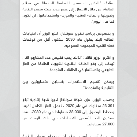
بمثابة، "الذكرى الخمسين للقطيعة الحاصلة في قطاع
الطاقة، من خلال الانتقال إلى عصر جديد حيث مصدر الطاقة
وتحويلها والطاقة المنتجة والموزعة واستخداماتها، لن تكون
كما هي اليوم".
و بخصوص برنامج تطوير سونلغاز، اعتبر الوزير أن احتياجات
الطاقة للبلد بحلول عام 2030 ستكون أقل من توقعات
خطة التنمية للمجموعة العمومية.
و اقترح الوزير قائلا :"لذلك يجب تقليص عدد المشاريع التي
تهدف إلى رفع الطاقة الإنتاجية للكهرباء انطلاقا من الغاز
الطبيعي والاستثمار في الطاقات المتجددة.
ويمكن تقسيم الاستثمارات بنسبتين متساويتين بين
التقليدية والمتجددة".
وحسب الوزير، فإن شركة سونلغاز لديها قدرة إنتاجية تبلغ
23.391 ميغاواط في عام 2020 ، تعمل بالغاز بالكامل تقريبا
وتخطط للوصول إلى 38.000 ميغاواط في عام 2030، بينما
سيكون الحد الأقصى للاحتياجات في ذلك الوقت هو
27.000 ميغاواط.
من جهة أخرى، أوضح عطار أن استخدام مصادر الطاقة