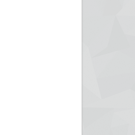
ريم الإذاعة الجزائرية للرياضيين البارالمبيين المتوجين
بالصور... اللقاء الوطني لمديري الإذ
اليات في طوكيو
حول مرافقة وتغطية الإنتخابات المحلية لـ27 نوفمب