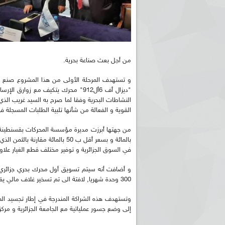
من أجل بعث صناعة بحرية.
و تستهدف المرحلة الأولى من هذا المشروع صنع 
"ديزال أف 6أل912" محرك يتكيف مع زو
النشاطات البحرية وفقا لما صرح به السيد غريب ال
القوية و الفعالة من شأنها تلبية الطلبات المسجلة 
بالمائة و بسعر أقل ب 50 بالمائ
في السوق الجزائرية و توفير مختلف قطع الغيار علاو
300 وحدة شهريا, لافتة الى تم تسخير غلاف مالي يقدر ب10 ملايين دج لتجسيد هذا المشروع.
وتستهدف هذه الشراكة المندرجة في إطار تجسيد المش
إلى وضع جسور عملياتية مع الجامعة الجزائرية و مركز