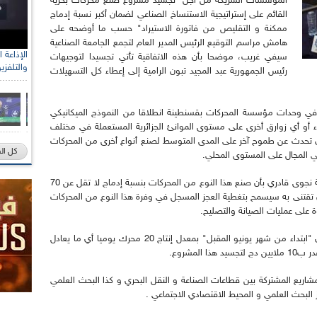
المؤسسات الشريكة من أجل "تجسيد مشروع صنع محركات بحرية
القائم على إستراتيجية الاستنساخ الصناعي لضمان أكبر نسبة إدماج
ممكنة و التقليص من فاتورة الاستيراد" حسب ما أوضحه على
هامش مراسم التوقيع الرئيس المدير العام لتجمع الجامعة الصناعية
سيفي غريب، موضحا بأن هذه الاتفاقية تأتي تجسيدا لتوجيهات
والتلفزي
رئيس الجمهورية عبد المجيد تبون الرامية إلى إعطاء كل التسهيلات
في وحدات مؤسسة المحركات بقسنطينة انطلاقا من النموذج الميكانيكي
ارق الإرساء أو أي زوارق أخرى على مستوى الموانئ الجزائرية المستعملة في مختلف
ذي تحدث عن طموح آخر على المدى المتوسط لصنع أنواع أخرى من المحركات
كل ال
في المجال على المستوى المحلي.
من جهتها أبرزت مديرة مؤسسة المحركات بقسنطينة نجوى قادري بأن صنع هذا النوع من المحركات بنسبة إدماج لا تقل عن 70
ة مقارنة بالثمن الذي تقتنى به سيسمح بتغطية العجز المسجل في وفرة هذا النوع من المحركات
ة على عمليات الصيانة والتصليح.
و أضافت أنه سيتم تسويق أول محرك بحري جزائري "ابتداء من شهر يونيو المقبل" بمعدل إنتاج 20 محرك يوميا أي ما يعادل
اريع المشتركة بين قطاعات الصناعة و النقل البحري و كذا البحث العلمي
 البحث العلمي و المحيط الاقتصادي الاجتماعي .