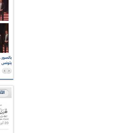
اعات الوطنية والجهوية
الإذاعة الجزائرية تقف دقيقة صمت ترحما على أرواح شهداء
ر 2021
17 أكتوبر 1961
بتونس
الأ
20 أبريل 2021 |