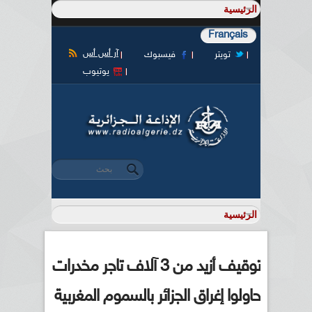
Français
آر أس أس
تويتر
فيسبوك
يوتيوب
‏بحث ‏
استمارة البحث
توقيف أزيد من 3 آلاف تاجر مخدرات
حاولوا إغراق الجزائر بالسموم المغربية