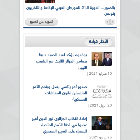
لى أرواح
بالصور... الدورة الـ21 للمهرجان العربي للإذاعة والتلفزيون
بتونس
المزيد من الصور
الأكثر قراءة
بوقدوم يؤكد لعبد الحميد دبيبة
تضامن الجزائر الثابت مع الشعب
الليبي
10 فبراير 2021 |
صدور أمر رئاسي يعدل ويتمم الأمر
المتضمن قانون المعاشات
العسكرية
20 أبريل 2021 |
إعادة انتخاب الجزائري نور الدين أمير
عضوا في لجنة الأمم المتحدة
للقضاء على التمييز العنصري
25 يونيو 2021 |