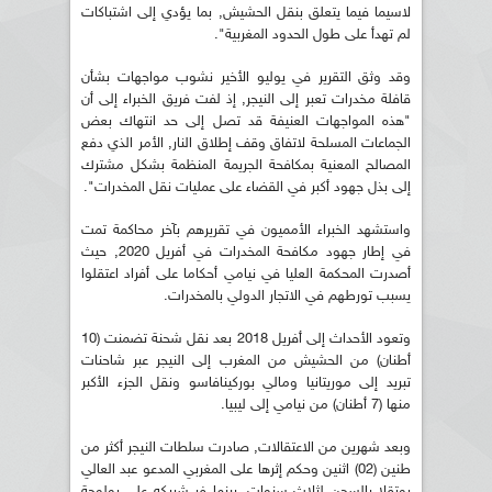
لاسيما فيما يتعلق بنقل الحشيش, بما يؤدي إلى اشتباكات
لم تهدأ على طول الحدود المغربية".
وقد وثق التقرير في يوليو الأخير نشوب مواجهات بشأن
قافلة مخدرات تعبر إلى النيجر, إذ لفت فريق الخبراء إلى أن
"هذه المواجهات العنيفة قد تصل إلى حد انتهاك بعض
الجماعات المسلحة لاتفاق وقف إطلاق النار, الأمر الذي دفع
المصالح المعنية بمكافحة الجريمة المنظمة بشكل مشترك
إلى بذل جهود أكبر في القضاء على عمليات نقل المخدرات".
واستشهد الخبراء الأمميون في تقريرهم بآخر محاكمة تمت
في إطار جهود مكافحة المخدرات في أفريل 2020, حيث
أصدرت المحكمة العليا في نيامي أحكاما على أفراد اعتقلوا
يسبب تورطهم في الاتجار الدولي بالمخدرات.
وتعود الأحداث إلى أفريل 2018 بعد نقل شحنة تضمنت (10
أطنان) من الحشيش من المغرب إلى النيجر عبر شاحنات
تبريد إلى موريتانيا ومالي بوركينافاسو ونقل الجزء الأكبر
منها (7 أطنان) من نيامي إلى ليبيا.
وبعد شهرين من الاعتقالات, صادرت سلطات النيجر أكثر من
طنين (02) اثنين وحكم إثرها على المغربي المدعو عبد العالي
بوتقلا بالسجن لثلاث سنوات, بينما فر شريكه علي بولوحة