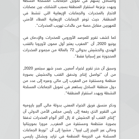
والساحل يسهم في تمويل الجماعات المسلحة النشطة
ويهدد بزعزعة استقرار المنطقة بسبب التشابك بين عصابات
الاتجار بالمخدرات والجماعات الإرهابية التي تنشط في
المنطقة, حيث توفر الجماعات الإرهابية الغطاء الأمني
للمهربين مقابل حصة من عائدات تهريب المخدرات".
كما كشف تقرير للمرصد الأوروبي للمخدرات والإدمان في
يونيو 2020, أن "المغرب يعتبر أول ممون لأوروبا بالقنب
الهندي والحشيش بحوالي 72 بالمائة من مجموع المخدرات
المحجوزة عبر إسبانيا فقط".
وسبق أن حذر تقرير لخبراء أممين, صدر شهر سبتمبر 2020,
من أن "تواصل إنتاج وتدفق القنب والحشيش بصورة
منظمة ومستقرة من المغرب إلى مالي وعبره إلى عدد من
دول منطقة الساحل يساهم في تمويل الجماعات المسلحة
النشطة ويهدد استقرار المنطقة".
وذكر منسق فريق الخبراء المعني بدولة مالي آلبير باروميه
في التقرير الذي رفعه إلى رئيس مجلس الأمن الدولي أن
"إنتاج القنب أو الحشيش لا زال أكثر أنواع المخدرات تدفقا
بصورة منتظمة ومستقرة من المغرب, مرورا بموريتانيا
ومالي عبر النيجر إلى ليبيا", مشيرا إلى أن "تورط الجماعات
المسلحة في الجريمة المنظمة في تزايد وبشكل رئيسي