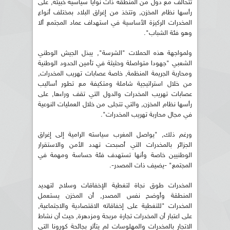
تتحالف مع دول من المنطقة ذات نوايا سياسية خبيثة, على
رأسها نظام المخزن, وتتخذ من إغراق البلاد بمختلف أنواع
المخدرات الركيزة الأساسية في استهداف عماد المجتمع ألا
وهو فئة الشباب".
ولمواجهة هذه الحملات "الشرسة", يبذل الجيش الوطني
الشعبي "جهودا متواصلة وحثيثة في تأمين الحدود الوطنية
ومحاربة الجريمة المنظمة, خاصة عصابات تهريب المخدرات,
من خلال استراتيجية شاملة ومتكيفة مع تطور أساليب
عصابات تهريب المخدرات والدول التي تقف وراءها, على
رأسها نظام المخزن, والتي تتجلى من خلال العمليات النوعية
في مجال محاربة تهريب المخدرات".
ورغم ذلك, "يواصل المغرب سياسته الرامية إلى إغراق
الجزائر بالمخدرات التي أصبحت تهدد الأمن والاستقرار
الوطنيين خاصة وأنها تستهدف فئة حساسة ومهمة في
المجتمع" -يضيف ذات المصدر-.
المخدرات طوق نجاة لتغطية الإخفاقات وسلاح لتهديد
المنطقة وأوضح نفس المصدر, أن المخزن يستعمل
المخدرات "للتغطية على إخفاقاته الاقتصادية والاجتماعية,
على اعتبار أن المخدرات تجارة مربحة ومزدهرة, حيث أن نشاط
الاتجار بالمخدرات والمهلوسات لم يتأثر بجائحة كورونا التي