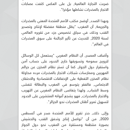
ضربت التجارة العالمية, بل على العكس كثفت عصابات
الاتجار بالمخدرات نشاطها مؤخرا".
وبهذا الصدد, أوضح مكتب الأمم المتحدة المعني بالمخدرات
والجريمة, أن المغرب "يظل منطقة مفضلة لإنتاج وتصدير
القنب وذلك في سياق تخصيص جزء من تقريره العالمي
لسنة 2020, للحديث عن تأثير الجائحة على سوق المخدرات
في العالم".
وأضاف المصدر, أن النظام المغربي "يستعمل كل الوسائل
لترويج سمومه وتسويقها خارج الحدود على حساب أمن
واستقرار دول الجوار, كما أن تستر نظام المخزن عن جرائم
المهربين وممارسات شبكات الاتجار بالمخدرات مرده محاولة
نظام المخزن التغطية على الإخفاقات الاقتصادية والاحتقان
الاجتماعي, فالفقر يتوسع في المغرب والبطالة تتفشى
وسط الشباب, ولهذا يتغاضى النظام المغربي عن التهريب
والاتجار بالمخدرات, فهو يشجع أعوانه المنتشرين على الحدود
لتسهيل تمرير أطنان المخدرات نحو الجزائر".
وإلى ذلك, حذر تقرير للأمم المتحدة صدر في أغسطس
2020, من أن "تواصل إنتاج وتدفق القنب والحشيش
بصورة منتظمة ومستقرة من المغرب نحو دول الجوار