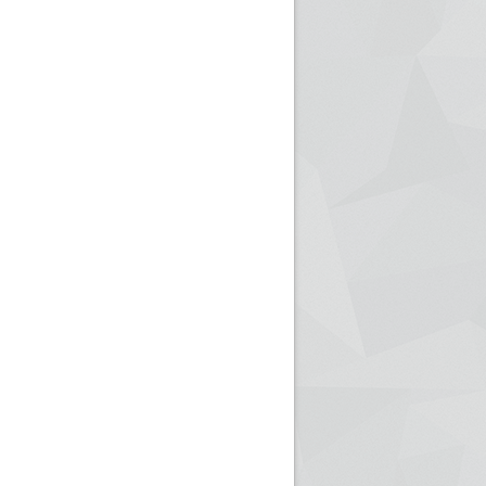
ريم الإذاعة الجزائرية للرياضيين البارالمبيين المتوجين
بالصور... اللقاء الوطني لمديري الإذ
اليات في طوكيو
حول مرافقة وتغطية الإنتخابات المحلية لـ27 نوفمب