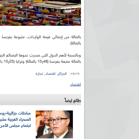
بالمائة).
بالمائة متبعة بفرنسا (48ر15 بالمائة) وتركيا (25ر15 بالمائة) وإسبانيا (58ر8 بالمائة) وهولندا (47ر5 بالمائة).
وسوم:
,
,
الجزائر
اقتصاد
تجارة
اقتصاد
طالع ايضاً
مباحثات جزائرية-رو
الصحراء الغربية عشية
اجتماع مجلس الأمن