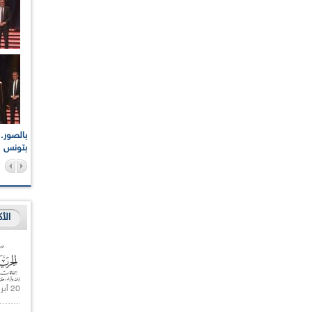
اعات الوطنية والجهوية
الإذاعة الجزائرية تقف دقيقة صمت ترحما على أرواح شهداء
ر 2021
17 أكتوبر 1961
بتونس
الأ
20 أبريل 2021 |