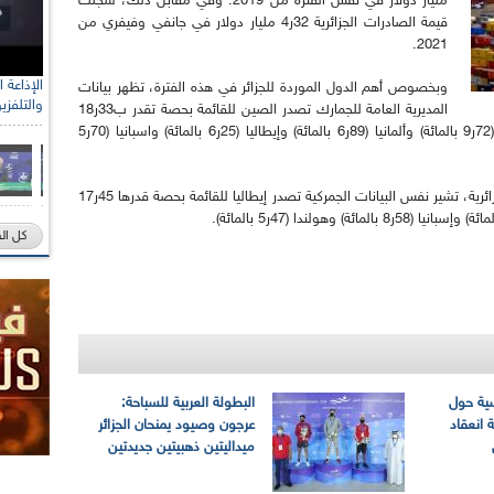
مليار دولار في نفس الفترة من 2019. وفي مقابل ذلك، سجلت
قيمة الصادرات الجزائرية 32ر4 مليار دولار في جانفي وفيفري من
2021.
وبخصوص أهم الدول الموردة للجزائر في هذه الفترة، تظهر بيانات
والتلفزي
المديرية العامة للجمارك تصدر الصين للقائمة بحصة تقدر ب33ر18
بالمائة من إجمالي قيمة الواردات، متبوعة بفرنسا (72ر9 بالمائة) وألمانيا (89ر6 بالمائة) وإيطاليا (25ر6 بالمائة) واسبانيا (70ر5
وبالنسبة لأهم الدول التي صدرت نحوها البضائع الجزائرية، تشير نفس البيانات الجمركية تصدر إيطاليا للقائمة بحصة قدرها 45ر17
كل ال
سية حول
البطولة العربية للسباحة:
 انعقاد
عرجون وصيود يمنحان الجزائر
ميداليتين ذهبيتين جديدتين