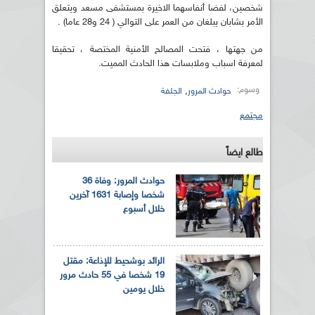
شخصين، لفضا أنفاسهما الاخيرة بمستشفى مسعد ويتعلق
الأمر بشابان يبلغان من العمر على التوالي ( 24 و28 عاما) .
من جهتها ، فتحت المصالح الأمنية المختصة ، تحقيقا
لمعرفة اسباب وملابسات هذا الحادث المميت.
وسوم:
,
حوادث المرور
الجلفة
مجتمع
طالع ايضاً
حوادث المرور: وفاة 36
شخصا وإصابة 1631 آخرين
خلال أسبوع
الرائد بوشحيط للإذاعة: مقتل
19 شخصا في 55 حادث مرور
خلال يومين