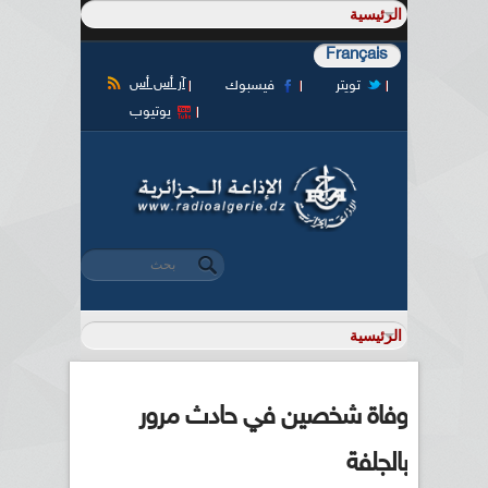
Français
آر أس أس
تويتر
فيسبوك
يوتيوب
‏بحث ‏
استمارة البحث
وفاة شخصين في حادث مرور
بالجلفة