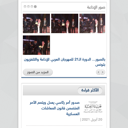
صور الإذاعة
لى أرواح
بالصور... الدورة الـ21 للمهرجان العربي للإذاعة والتلفزيون
بتونس
المزيد من الصور
الأكثر قراءة
صدور أمر رئاسي يعدل ويتمم الأمر
المتضمن قانون المعاشات
العسكرية
20 أبريل 2021 |