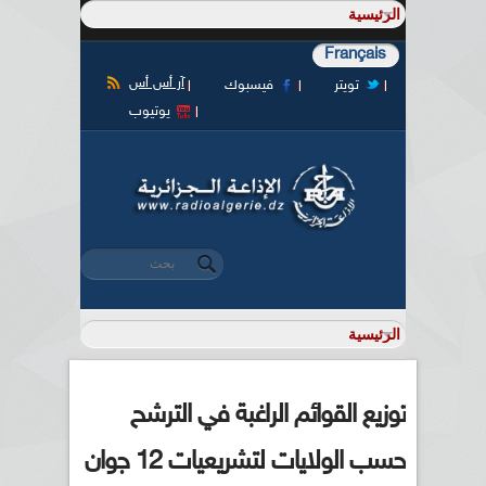
Français
آر أس أس
تويتر
فيسبوك
يوتيوب
‏بحث ‏
استمارة البحث
توزيع القوائم الراغبة في الترشح
حسب الولايات لتشريعيات 12 جوان