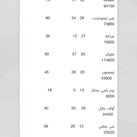
النعامة 22 51 73
64130
عين تيموشنت 26 54 80
73860
غرداية 27 12 39
15600
غليزان 33 57 90
174850
تيميمون 20 26 46
43900
برج باجي مختار 13 5 18
9000
أولاد جلال 20 20 40
34450
بني عباس 12 26 38
25020