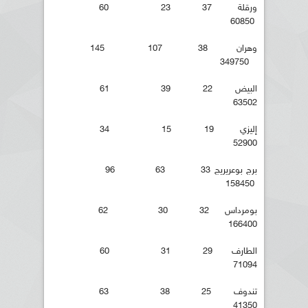
ورقلة 37 23 60
60850
وهران 38 107 145
349750
البيض 22 39 61
63502
إليزي 19 15 34
52900
برج بوعريريج 33 63 96
158450
بومرداس 32 30 62
166400
الطارف 29 31 60
71094
تندوف 25 38 63
41350