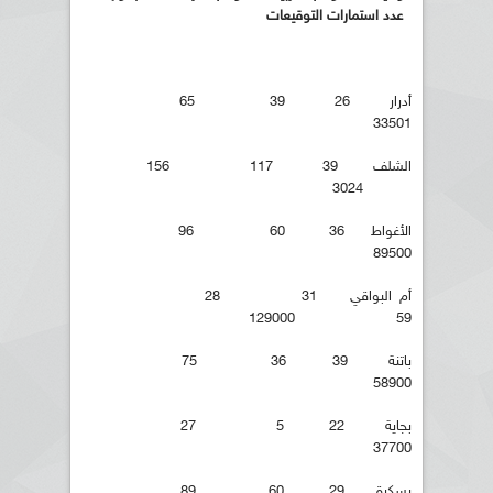
عدد استمارات التوقيعات
أدرار 26 39 65
33501
الشلف 39 117 156
3024
الأغواط 36 60 96
89500
أم البواقي 31 28
59 129000
باتنة 39 36 75
58900
بجاية 22 5 27
37700
بسكرة 29 60 89