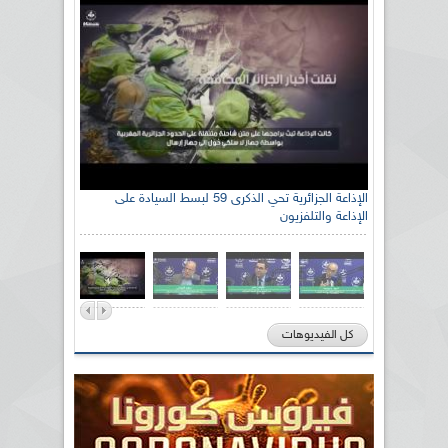
رئيس اللجنة الوطنية الجزائرية للتضامن مع الشعب
الإذاعة الجزائرية تحي الذكرى 59 لبسط السيادة على
الإذاعة والتلفزيون
الصحراوي السيد سعيد العياشي
كل الفيديوهات