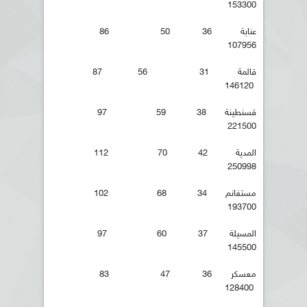
153300
عنابة 36 50 86
107956
قالمة 31 56 87
146120
قسنطينة 38 59 97
221500
المدية 42 70 112
250998
مستغانم 34 68 102
193700
المسيلة 37 60 97
145500
معسكر 36 47 83
128400