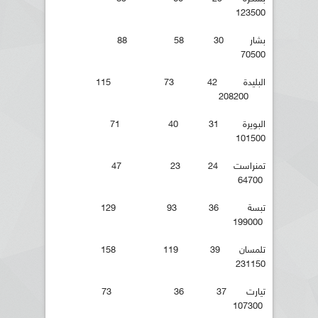
123500
بشار 30 58 88
70500
البليدة 42 73 115
208200
البويرة 31 40 71
101500
تمنراست 24 23 47
64700
تبسة 36 93 129
199000
تلمسان 39 119 158
231150
تيارت 37 36 73
107300