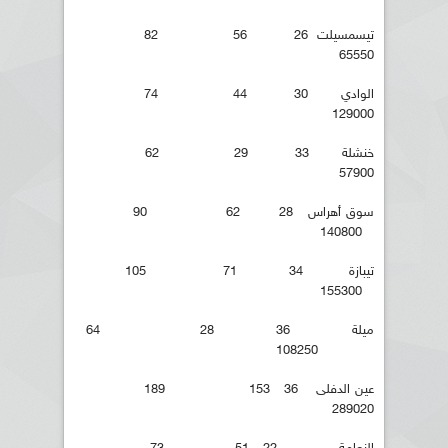
تيسمسيلت 26 56 82
65550
الوادي 30 44 74
129000
خنشلة 33 29 62
57900
سوق أهراس 28 62 90
140800
تيبازة 34 71 105
155300
ميلة 36 28 64
108250
عين الدفلى 36 153 189
289020