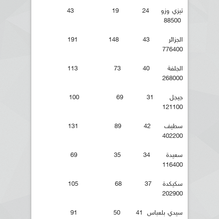
تيزي وزو 24 19 43
88500
الجزائر 43 148 191
776400
الجلفة 40 73 113
268000
جيجل 31 69 100
121100
سطيف 42 89 131
402200
سعيدة 34 35 69
116400
سكيكدة 37 68 105
202900
سيدي بلعباس 41 50 91