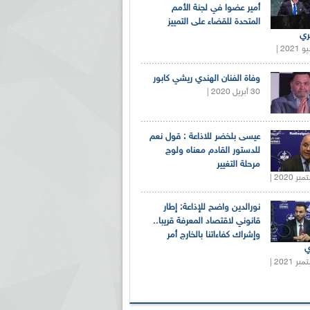
أمير عضوا في لجنة الأمم
المتحدة للقضاء على التمييز
ري
وفاة الفنان الهندي ريشي كابور
30 أبريل 2020 |
عيسى بلخضر للاذاعة : قول نعم
للدستور القادم معناه ولوج
مرحلة التغيير
نورالدين واضح للإذاعة: إطار
قانوني لاقتصاد المعرفة قريبا..
وإشراك كفاءاتنا بالخارج أمر
ي