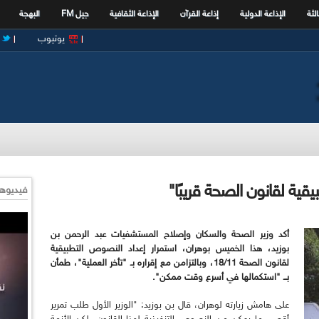
الثة
الإذاعة الدولية
إذاعة القرآن
الإذاعة الثقافية
جيل FM
البهجة
يوتيوب
ية لقانون الصحة قريبًا"
فيديوها
أكد وزير الصحة والسكان وإصلاح المستشفيات عبد الرحمن بن
بوزيد، هذا الخميس بوهران، استمرار إعداد النصوص التطبيقية
لقانون الصحة 18/11، وبالتزامن مع إقراره بـ "تأخر العملية"، طمأن
بــ "استكمالها في أسرع وقت ممكن".
على هامش زيارته لوهران، قال بن بوزيد: "الوزير الأول طلب تمرير