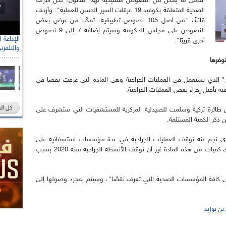
أقصى ما يمكن من النصوص التنفيذية لهذا القانون، لكن الأزمة
الصحية المتعلقة بكوفيد 19 عرقلت السير الحسن للعملية". وأردف
قائلاً: "من أصل 105 نصوص تطبيقية، تمكّنا من عرض بعض
النصوص على مجلس الحكومة وسيتم إضافة 7 إلى 9 نصوص
أخرى قريبًا".
والتلفزي
وفرها
ر" الذي يستعمل في العمليات الجراحية وهي المادة التي عرفت نقصا في
نه تأجيل إجراء بعض العمليات الجراحية.
كل ال
تن طائرة تركية وسلمت للصيدلية المركزية للمستشفيات التي ستشرف على
ذكر الكمية المستلمة.
 نجم عنه توقف العمليات الجراحية في عدة مؤسسات استشفائية على
المستوى الوطني، ذكر الوزير أن "الجزائر كانت تمتلك كميات من هذه المادة غير أن توقف الأنشطة الجراحية سنة 2020 بسبب
على كافة المؤسسات الصحية التي تعرف نقصًا"، وسيتم بمجرد وصولها إلى
بن بوزيد