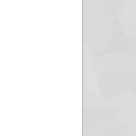
ريم الإذاعة الجزائرية للرياضيين البارالمبيين المتوجين
بالصور... اللقاء الوطني لمديري الإذ
اليات في طوكيو
حول مرافقة وتغطية الإنتخابات المحلية لـ27 نوفمب