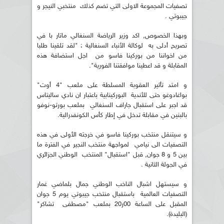
تصفيات المجموعة الاولى التي تضم كذلك منتخبي النيجر و
جيبوتي .
وبهذا الخصوص, اكد وزير الرياضة السنغالي ماتار با في
تصريح أدلى به لوكالة الأنباء السنغالية : "لقد تلقينا طلبا
من اخواننا من بوركينا فاسو من اجل استضافة هذه
المقابلة و قد اعطينا موافقتنا الفورية".
و امتد تأثير العقوبة المسلطة على ملعب "4 أوت"
بواغادوغو حتى للأندية البوركينابية باعتبار ان نادي ساليتاس
قد اجبر على استقبال جاراف السنغالي بملعب بورتو-نوفو
بالبنين في مقابلة تدخل في إطار كأس الكونفدرالية.
و سيتنقل منتخب بوركينا فاسو في خرجته الأولى في هذه
التصفيات الى نيامي لمواجهة منتخب النجير في الفترة ما
بين 5 و 8 جوان, قبل "استقبال" المنتخب الوطني الجزائري
في الجولة الثانية .
و سيستهل اشبال الناخب الوطني جمال بلماضي غمار
التصفيات العالمية باستقبال منتخب جيبوتي يوم 5 جوان
المقبل على الساعة 00ر20 بملعب "مصطفى تشاكر"
(البليدة).