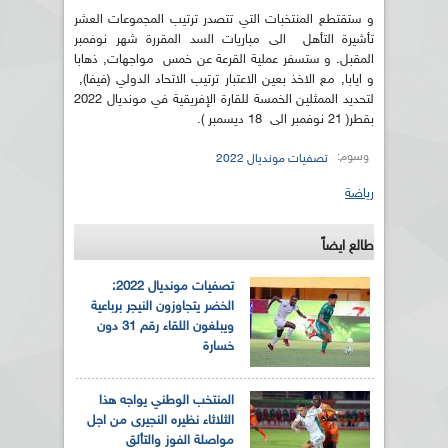
و ستقتطع المنتخبات التي تتصدر ترتيب المجموعات العشر
تأشيرة التأهل الى مباريات السد المقررة شهر نوفمبر
المقبل. و ستسفر عملية القرعة عن خمس مواجهات, ذهابا
و ايابا, مع الاخذ بعين الاعتبار ترتيب الاتحاد الدولي (فيفا),
لتحديد الممثلين الخمسة للقارة الإفريقية في مونديال 2022
بقطر( 21 نوفمبر الى 18 ديسمبر ).
وسوم:
تصفيات مونديال 2022
رياضة
طالع ايضاً
تصفيات مونديال 2022:
الخضر يتجاوزون النيجر برباعية
ويبلغون اللقاء رقم 31 دون
خسارة
المنتخب الوطني يواجه هذا
الثلاثاء نظيره النجيرى من اجل
مواصلة الفوز والتألق