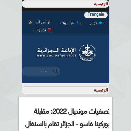
Français
آر أس أس
تويتر
فيسبوك
يوتيوب
‏بحث ‏
استمارة البحث
تصفيات مونديال 2022: مقابلة
بوركينا فاسو - الجزائر تقام بالسنغال