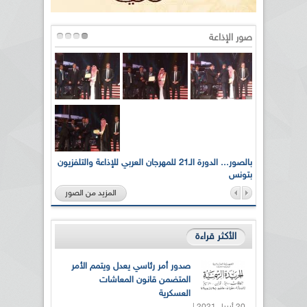
صور الإذاعة
لى أرواح
بالصور... الدورة الـ21 للمهرجان العربي للإذاعة والتلفزيون
بتونس
المزيد من الصور
الأكثر قراءة
صدور أمر رئاسي يعدل ويتمم الأمر
المتضمن قانون المعاشات
العسكرية
20 أبريل 2021 |