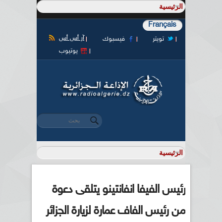
Français
آر أس أس
تويتر
فيسبوك
يوتيوب
‏بحث ‏
استمارة البحث
رئيس الفيفا انفانتينو يتلقى دعوة
من رئيس الفاف عمارة لزيارة الجزائر