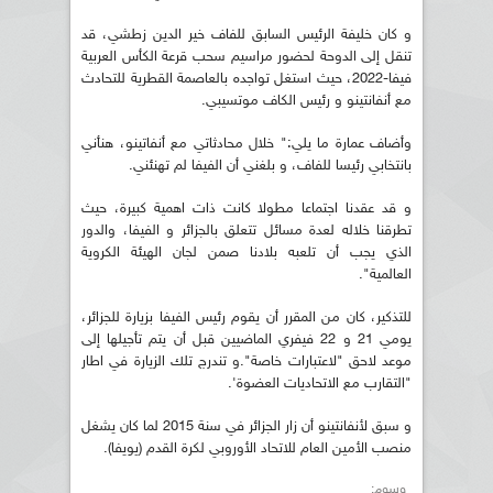
و كان خليفة الرئيس السابق للفاف خير الدين زطشي، قد
تنقل إلى الدوحة لحضور مراسيم سحب قرعة الكأس العربية
فيفا-2022، حيث استغل تواجده بالعاصمة القطرية للتحادث
مع أنفانتينو و رئيس الكاف موتسيبي.
وأضاف عمارة ما يلي:" خلال محادثاتي مع أنفاتينو، هنأني
بانتخابي رئيسا للفاف، و بلغني أن الفيفا لم تهنئني.
و قد عقدنا اجتماعا مطولا كانت ذات اهمية كبيرة، حيث
تطرقنا خلاله لعدة مسائل تتعلق بالجزائر و الفيفا، والدور
الذي يجب أن تلعبه بلادنا صمن لجان الهيئة الكروية
العالمية".
للتذكير، كان من المقرر أن يقوم رئيس الفيفا بزيارة للجزائر،
يومي 21 و 22 فيفري الماضيين قبل أن يتم تأجيلها إلى
موعد لاحق "لاعتبارات خاصة".و تندرج تلك الزيارة في اطار
"التقارب مع الاتحاديات العضوة'.
و سبق لأنفانتينو أن زار الجزائر في سنة 2015 لما كان يشغل
منصب الأمين العام للاتحاد الأوروبي لكرة القدم (يويفا).
وسوم: