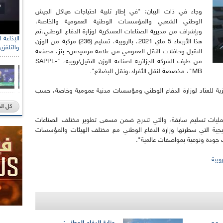
وجاء في ذات البيان: "في إطار تلبية احتياجات هياكل الجيش
الوطني الشعبي والمؤسسـات الوطنية العمومية والخاصة،
وبإشراف من مديرية الصناعات العسكرية لوزارة الدفاع الوطني،تم
هذا الأربعاء 5 ماي 2021، بالرويبة، تسليم (236) مركبة من الوزن
والتلفزي
الثقيل وحافلات النقل العمومي من علامة مرسيدس- بنز، مصنعة
من طرف الشركة الجزائرية لصناعة الوزن الثقيل/رويبة، "SAPPL-
MB"، مخصصة لنقل الأفراد،ونقل البضائع".
ركزية للعتاد لوزارة الدفاع الوطني ومؤسسات مدنية عمومية وخاصة، حسب
كل ال
 لعمليات تسليم سابقة، والتي تندرج ضمن مسعى تطوير مختلف الصناعات
اتيجية التي سطرتها وزارة الدفاع الوطني مع مختلف الهيئات والمؤسسات
 جودة ونوعية بمواصفات عالمية".
رويبة