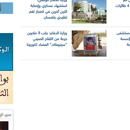
ض مع
وزارة الدفاع الوطني:
شركة روسية لاقتناء 4 طائرات
استشهاد عسكري وإصابة
اثنين آخرين في انفجار لغم
تقليدي بتلمسان
تلام مستشفى
وزارة الدفاع: جلب 3 ملايين
مؤسسة
جرعة من اللقاح الصيني
حة
"سينوفاك" المضاد لكورونا
صور الإ