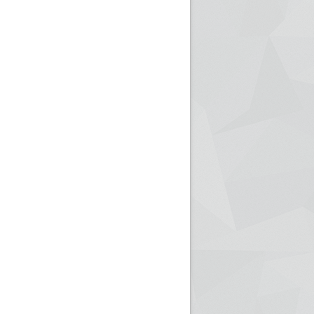
ريم الإذاعة الجزائرية للرياضيين البارالمبيين المتوجين
بالصور... اللقاء الوطني لمديري الإذ
اليات في طوكيو
حول مرافقة وتغطية الإنتخابات المحلية لـ27 نوفمب