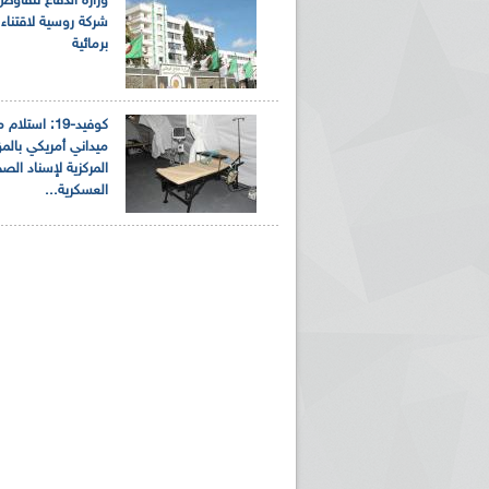
وزارة الدفاع تتفاو
برمائية
كوفيد-19: اس
ميداني أمريكي بال
المركزية لإسناد الص
العسكرية...