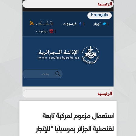
Français
آر أس أس
تويتر
فيسبوك
يوتيوب
‏بحث ‏
استمارة البحث
استعمال مزعوم لمركبة تابعة
لقنصلية الجزائر بمرسيليا "للإتجار