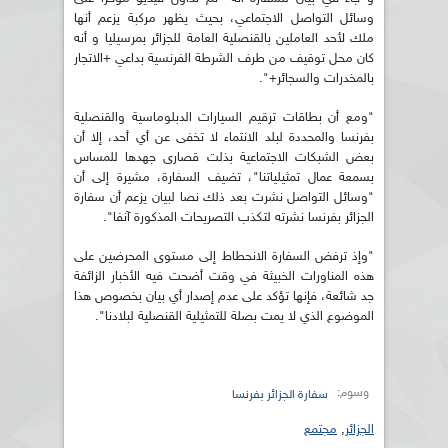
وسائل التواصل الاجتماعي، بحيث يظهر مركبة يزعم أنها
ملك لأحد العاملين بالقنصلية العامة للجزائر بمرسيليا و أنه
كان محل توقيف من طرف الشرطة الفرنسية بداعي +الاتجار
بالمخدرات والسجائر+".
"ومع أن بطاقات ترقيم السيارات الدبلوماسية والقنصلية
بفرنسا والمحددة لبلد الانتماء لا تخفى عن أي أحد، إلا أن
بعض الشبكات الاجتماعية بذلت قصارى جهدها للمساس
بسمعة عمال تمثيلياتنا"، تضيف السفارة، مشيرة إلى أن
"وسائل التواصل نشرت بعد ذلك نصا لبيان يزعم أن سفارة
الجزائر بفرنسا نشرته لتكذب التصريحات المذكورة آنفا".
"وإذ ترفض السفارة الانحطاط إلى مستوى المحرضين على
هذه المناورات الخبيثة في وقت أضحت فيه الأخبار الزائفة
جد شائعة، فإنها تؤكد على عدم إصدار أي بيان بخصوص هذا
الموضوع الذي لا يمت بصلة للتمثيلية القنصلية لبلادنا".
وسوم:
سفارة الجزائر بفرنسا
الجزائر
,
مجتمع