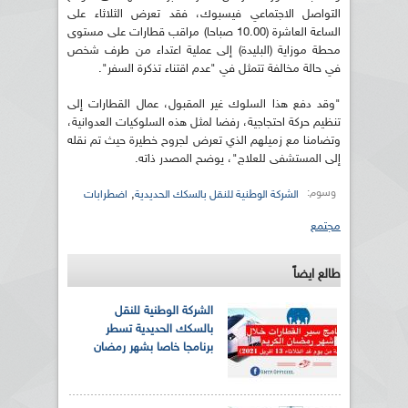
التواصل الاجتماعي فيسبوك، فقد تعرض الثلاثاء على
الساعة العاشرة (10.00 صباحا) مراقب قطارات على مستوى
محطة موزاية (البليدة) إلى عملية اعتداء من طرف شخص
في حالة مخالفة تتمثل في "عدم اقتناء تذكرة السفر".
"وقد دفع هذا السلوك غير المقبول، عمال القطارات إلى
تنظيم حركة احتجاجية، رفضا لمثل هذه السلوكيات العدوانية،
وتضامنا مع زميلهم الذي تعرض لجروح خطيرة حيث تم نقله
إلى المستشفى للعلاج"، يوضح المصدر ذاته.
وسوم:
,
الشركة الوطنية للنقل بالسكك الحديدية
اضطرابات
مجتمع
طالع ايضاً
الشركة الوطنية للنقل
بالسكك الحديدية تسطر
برنامجا خاصا بشهر رمضان