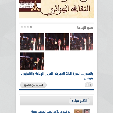
صور الإذاعة
لى أرواح
بالصور... الدورة الـ21 للمهرجان العربي للإذاعة والتلفزيون
بتونس
المزيد من الصور
الأكثر قراءة
بوقدوم يؤكد لعبد الحميد دبيبة