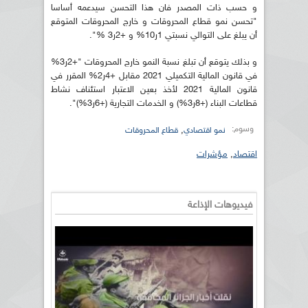
و حسب ذات المصدر فان هذا التحسن سيدعمه أساسا
"تحسن نمو قطاع المحروقات و خارج المحروقات المتوقع
أن يبلغ على التوالي نسبتي 1ر10% و +2ر3 %".
و بذلك يتوقع أن تبلغ نسبة النمو خارج المحروقات "+2ر3%
في قانون المالية التكميلي 2021 مقابل +4ر2% المقرر في
قانون المالية 2021 لأخذ بعين الاعتبار استئناف نشاط
قطاعات البناء (+8ر3%) و الخدمات التجارية (+6ر3%)".
وسوم:
,
نمو اقتصادي
قطاع المحروقات
اقتصاد
,
مؤشرات
فيديوهات الإذاعة