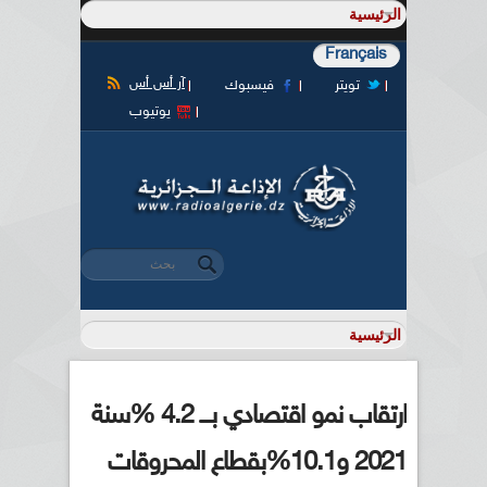
Français
آر أس أس
تويتر
فيسبوك
يوتيوب
‏بحث ‏
استمارة البحث
ارتقاب نمو اقتصادي بـــ 4.2 %سنة
2021 و10.1%بقطاع المحروقات