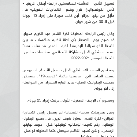
لسجيل الأندية المتأهلة للمنافستين (رابطة أبطال افريقيا -
كأس الكونفدرالية). قرار وضع الاتحاديات الافريقية في
مأزق من بينها الجزائر, أين كانت مجبرة على إجراء 13 جولة
قبل الـ 30 من شهر جوان.
وكان رئيس الرابطة المحترفة لكرة القدم, عبد الكريم مدوار,
قد صرح يوم الجمعة, بأن لجنة تنظيم منافسات ما بين
الأندية للكونفدرالية الإفريقية لكرة القدم, قد قبلت بمبدأ
تمديد استثنائي لآجال مشاركة الأندية في منافسات ما بين
الأندية للموسم 2021-2022.
وبتطبيق التمديد الاستثنائي لآجال تسجيل الأندية, المفروض
بسبب التدابير التي فرضتها جائحة "كوفيد-19", ستتمكن
مختلف البطولات المحلية فيء القارة السمراء من المواصلة
إلى آخر جولة.
ومعلوم أن الرابطة المحترفة الأولى عرفت إجراء 25 جولة.
وفي تصريحات سابقة للصحافة لم يفصل رئيس الاتحادية
الجزائرية لكرة القدم, عمارة شرف الدين, في مصير البطولة
الوطنية, رغم تلميحه لإمكانية توقيفها قبل موعد نهايتها
الرسمي. ولكن تمديد الكاف, سيجعل حتما البطولة تواصل
مشوارها الي جولاتها.