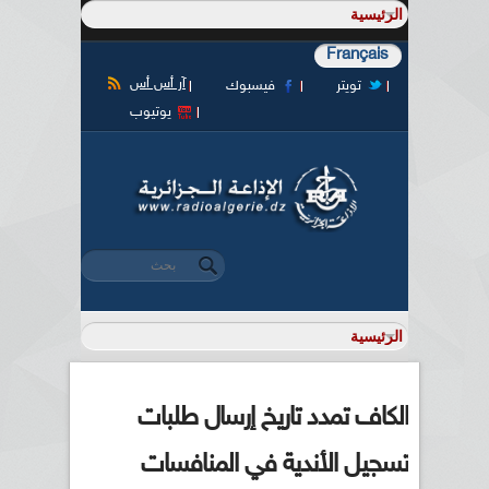
Français
آر أس أس
تويتر
فيسبوك
يوتيوب
‏بحث ‏
استمارة البحث
الكاف تمدد تاريخ إرسال طلبات
تسجيل الأندية في المنافسات