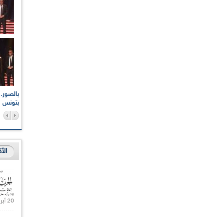
اعات الوطنية والجهوية
الإذاعة الجزائرية تقف دقيقة صمت ترحما على أرواح شهداء
ر 2021
17 أكتوبر 1961
بتونس
الأ
20 أبريل 2021 |