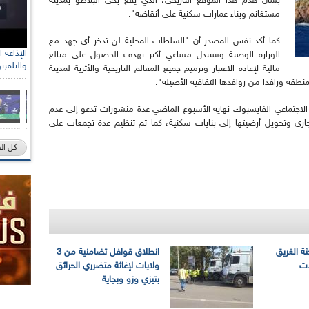
بشأن هدم هذا الموقع التاريخي، الذي يقع بحي البلاطو بمدينة
مستغانم وبناء عمارات سكنية على أنقاضه".
كما أكد نفس المصدر أن "السلطات المحلية لن تدخر أي جهد مع
الوزارة الوصية وستبذل مساعي أكبر بهدف الحصول على مبالغ
والتلفزي
مالية لإعادة الاعتبار وترميم جميع المعالم التاريخية والأثرية لمدينة
نطقة ورافدا من روافدها الثقافية الأصيلة".
اجتماعي الفايسبوك نهاية الأسبوع الماضي عدة منشورات تدعو إلى عدم
لتجاري وتحويل أرضيتها إلى بنايات سكنية، كما تم تنظيم عدة تجمعات على
كل ال
ة الغريق
انطلاق قوافل تضامنية من 3
ات
ولايات لإغاثة متضرري الحرائق
بتيزي وزو وبجاية