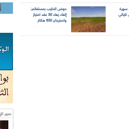
مستغانم: برمجة 22 سهرة
حوض الحليب بمستغانم:
ليالي
إلغاء زهاء 30 عقد امتياز
واسترجاع 830 هكتار
صور الإ