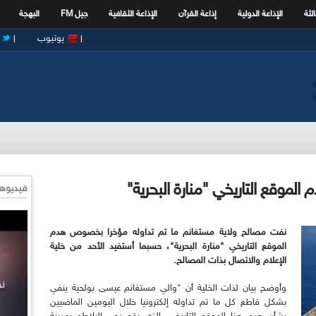
الثة
الإذاعة الدولية
إذاعة القرآن
الإذاعة الثقافية
جيل FM
البهجة
يوتيوب
لموقع التاريخي "منارة البحرية"
فيديوها
نفت مصالح ولاية مستغانم ما تم تداوله مؤخرا بخصوص هدم
الموقع التاريخي "منارة البحرية"، حسبما أستفيد الأحد من خلية
الإعلام والاتصال بذات المصالح
.
وأوضح بيان لذات الخلية أن "والي مستغانم عيسى بولحية ينفي
بشكل قاطع كل ما تم تداوله إلكترونيا خلال اليومين الماضيين