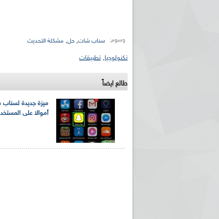
وسوم:
,
,
سناب شات
حل
مشكلة التحديث
تكنولوجيا
,
تطبيقات
طالع ايضاً
ميزة جديدة لسناب ش
أموالا على المستخد