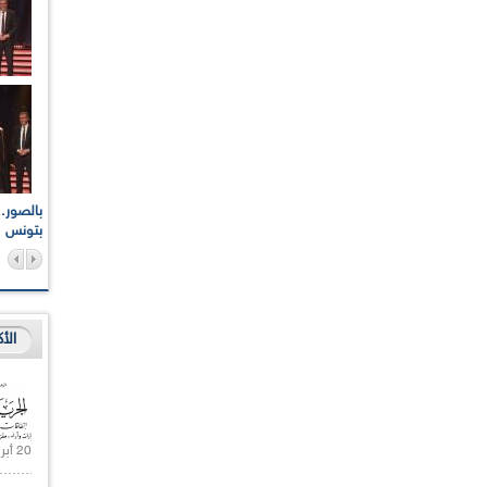
اعات الوطنية والجهوية
الإذاعة الجزائرية تقف دقيقة صمت ترحما على أرواح شهداء
ر 2021
17 أكتوبر 1961
بتونس
الأ
20 أبريل 2021 |