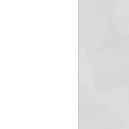
ريم الإذاعة الجزائرية للرياضيين البارالمبيين المتوجين
بالصور... اللقاء الوطني لمديري الإذ
اليات في طوكيو
حول مرافقة وتغطية الإنتخابات المحلية لـ27 نوفمب