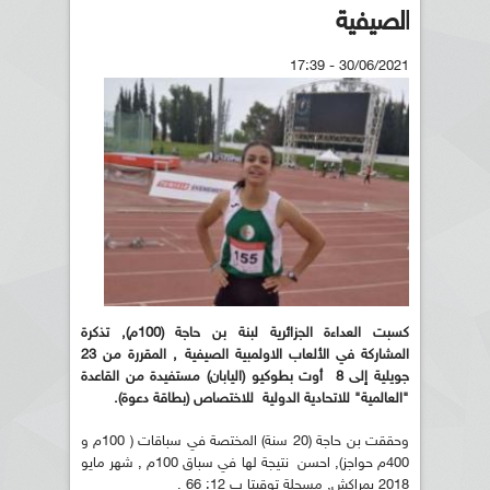
الصيفية
30/06/2021 - 17:39
كسبت العداءة الجزائرية لبنة بن حاجة (100م), تذكرة
المشاركة في الألعاب الاولمبية الصيفية , المقررة من 23
جويلية إلى 8 أوت بطوكيو (اليابان) مستفيدة من القاعدة
"العالمية" للاتحادية الدولية للاختصاص (بطاقة دعوة).
وحققت بن حاجة (20 سنة) المختصة في سباقات ( 100م و
400م حواجز), احسن نتيجة لها في سباق 100م , شهر مايو
2018 بمراكش, مسجلة توقيتا ب 12: 66 .