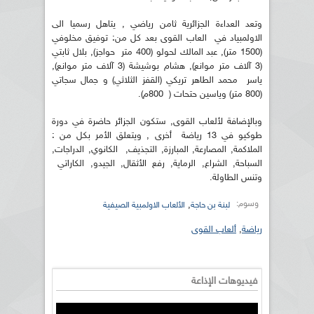
وتعد العداءة الجزائرية ثامن رياضي , يتاهل رسميا الى
الاولمبياد في العاب القوى بعد كل من: توفيق مخلوفي
(1500 متر), عبد المالك لحولو (400 متر حواجز), بلال ثابتي
(3 آلاف متر موانع), هشام بوشيشة (3 آلاف متر موانع),
ياسر محمد الطاهر تريكي (القفز الثلاثي) و جمال سجاتي
(800 متر) وياسين حتحات ( 800م).
وبالإضافة لألعاب القوى, ستكون الجزائر حاضرة في دورة
طوكيو في 13 رياضة أخرى , ويتعلق الأمر بكل من :
الملاكمة, المصارعة, المبارزة, التجذيف, الكانوي, الدراجات,
السباحة, الشراع, الرماية, رفع الأثقال, الجيدو, الكاراتي
وتنس الطاولة.
وسوم:
,
لبنة بن حاجة
الألعاب الاولمبية الصيفية
رياضة
,
ألعاب القوى
فيديوهات الإذاعة