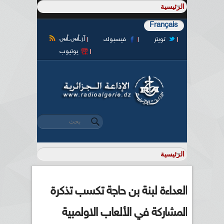
Français
آر أس أس
تويتر
فيسبوك
يوتيوب
‏بحث ‏
استمارة البحث
العداءة لبنة بن حاجة تكسب تذكرة
المشاركة في الألعاب الاولمبية