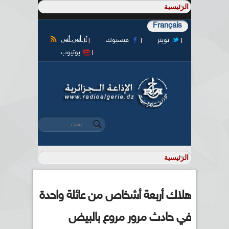
Français
آر أس أس
تويتر
فيسبوك
يوتيوب
‏بحث ‏
استمارة البحث
هلاك أربعة أشخاص من عائلة واحدة
في حادث مرور مروع بالبيض