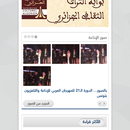
صور الإذاعة
لى أرواح
بالصور... الدورة الـ21 للمهرجان العربي للإذاعة والتلفزيون
بتونس
المزيد من الصور
الأكثر قراءة