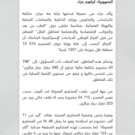
الجمهورية، ابراهيم مراد.
وأكد مراد في حصيلة قدمتها نيابة عنه مراح، مكلفة
بالدراسات والتخليص بوزارة الداخلية والجماعات المحلية
والتهيئة العمرانية، بمناسبة ملتقى حول "الطب عن بعد
والجوانب الاقتصادية والاجتماعية لمناطق الظل" المنظم
من قبل المركز الوطني للدراسات الإستراتيجية الشاملة، أن
"الجزائر أحصت إلى غاية نهاية جوان المنصرم 513 13
منطقة ظل موزعة على 1357 بلدية".
وتحتاج هذه المناطق، كما أضاف ذات المسؤول، إلى "198
43 مشروع بتكلفة مالية تتجاوز ال 590 مليار دينار جزائري"
حتى تتحسن حالتها و ترفع من مستوى التنمية المحلية في
تلك المناطق.
من جهة أخرى، بلغت المشاريع الممولة لحد اليوم، حسب
نفس المصدر، 115 24 مشروعا رصد له غلاف مالي يزيد عن
323 مليار دينار جزائري.
وفيما يخص وضعية المشاريع المنجزة، هناك "أزيد من 11
ألف مشروع تم استلامه وهو ما يمثل 46 % من المشاريع
الممولة" كما خصصت لهذه المشاريع المحققة ميدانيا "أكثر
من 123 مليار دينار جزائري استفاد منها ما يربو عن 4 ملايين