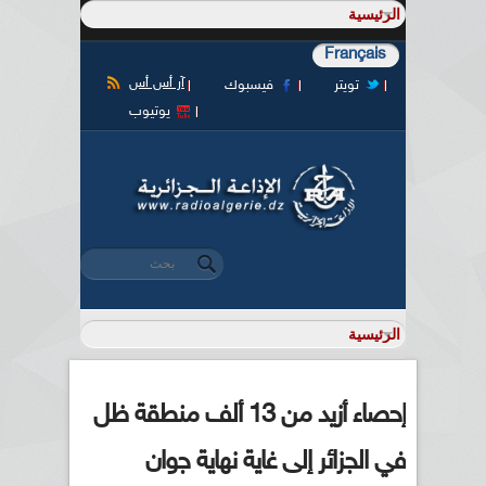
Français
آر أس أس
تويتر
فيسبوك
يوتيوب
‏بحث ‏
استمارة البحث
إحصاء أزيد من 13 ألف منطقة ظل
في الجزائر إلى غاية نهاية جوان