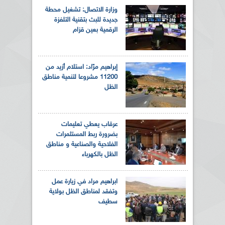
وزارة الاتصال: تشغيل محطة
جديدة للبث بتقنية التلفزة
الرقمية بعين قزام
إبراهيم مرّاد: استلام أزيد من
11200 مشروعا لتنمية مناطق
الظل
عرقاب يعطي تعليمات
بضرورة ربط المستثمرات
الفلاحية والصناعية و مناطق
الظل بالكهرباء
ابراهيم مراد في زيارة عمل
وتفقد لمناطق الظل بولاية
سطيف