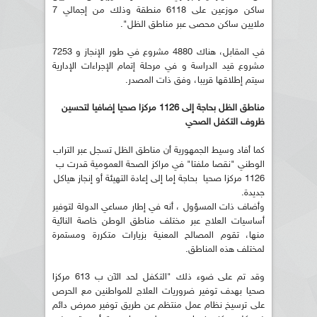
ساكن موزعين على 6118 منطقة وذلك من إجمالي 7
ملايين ساكن محصى عبر مناطق الظل".
في المقابل، هناك 4880 مشروع في طور الإنجاز و 7253
مشروع قيد الدراسة و في مرحلة إتمام الإجراءات الإدارية
سيتم إطلاقها قريبا، وفق ذات المصدر.
مناطق الظل بحاجة إلى 1126 مركزا صحيا إضافيا لتحسين
ظروف التكفل الصحي
كما أفاد وسيط الجمهورية أن مناطق الظل تسجل عبر التراب
الوطني "نقصا ملفتا" في مراكز الصحة العمومية قدرت ب
1126 مركزا صحيا بحاجة إما إلى إعادة التهيئة أو إنجاز هياكل
جديدة.
وأضاف ذات المسؤول ، أنه في إطار مساعي الدولة لتوفير
أساسيات العلاج عبر مختلف مناطق الوطن خاصة النائية
منها، تقوم المصالح المعنية بزيارات متكررة ومستمرة
لمختلف هذه المناطق.
وقد تم على ضوء ذلك "التكفل لحد الآن ب 613 مركزا
صحيا بهدف توفير ضروريات العلاج للمواطنين مع الحرص
على ترسيخ نظام عمل منتظم عن طريق توفير ممرض دائم