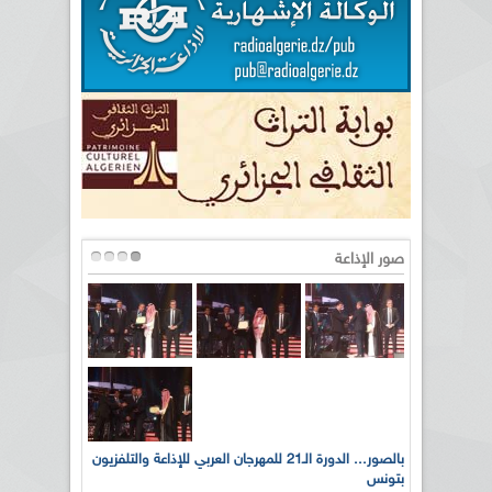
صور الإذاعة
لى أرواح
بالصور... الدورة الـ21 للمهرجان العربي للإذاعة والتلفزيون
بتونس