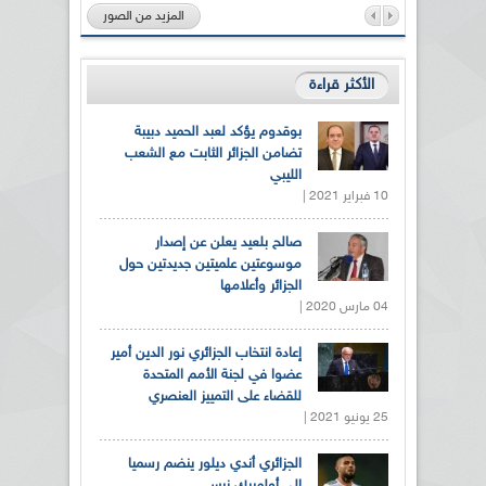
المزيد من الصور
الأكثر قراءة
بوقدوم يؤكد لعبد الحميد دبيبة
تضامن الجزائر الثابت مع الشعب
الليبي
10 فبراير 2021 |
صالح بلعيد يعلن عن إصدار
موسوعتين علميتين جديدتين حول
الجزائر وأعلامها
04 مارس 2020 |
إعادة انتخاب الجزائري نور الدين أمير
عضوا في لجنة الأمم المتحدة
للقضاء على التمييز العنصري
25 يونيو 2021 |
الجزائري أندي ديلور ينضم رسميا
إلى أولمبيك نيس