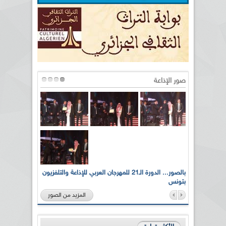
صور الإذاعة
لى أرواح
بالصور... الدورة الـ21 للمهرجان العربي للإذاعة والتلفزيون
بتونس
المزيد من الصور