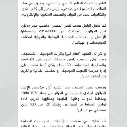
التلفزيونية ذات الطابع الثقافي والتاريخي، و تدرج في تقلد
المناصب الإعلامية من صحفي، رئيس تحرير إلى كاتب عمود
وافتتاحيات لعدد من الجرائد والصحف المكتوبة والإلكترونية.
كما شغل الراحل حسب نفس المصدر منصب مدير مركزي
لدى الجزائرية للإتصالات من 2006-2014 ومستشارا
للإتصال و العلاقات الصحفية الوطنية والدولية لمختلف
المؤسسات و الهيئات".
و ذكر بأن الفقيد "اهتم كثيرا بالتراث الموسيقي الكلاسيكي
حيث تولى منصب رئيس جمعيات الموسيقى الأندلسية
والفخارجية لمدة فاقت 30 سنة، وكان أيضا مشرفا على
إدارة مدرسة للتدريب الموسيقي والحفلات الغنائية و تكريم
كبار أساتذة الفن".
وحسب نفس المصدر، يعد الفقيد أول مؤسس للإتحاد
الجزائري لنوادي السينما في الجزائر من سنة 1972-1984
ومنظما لندوات وطنية، إقليمية ومغاربية لتدريب قادة
نوادي السينما ما أسفر عن إطلاق أكثر من 600 نادي
سينمائي عبر الوطن".
كما شارك في مختلف المؤتمرات والمهرجانات الوطنية
والدولية ونال عديد الجوائز والشهادات على غرار الجائزة