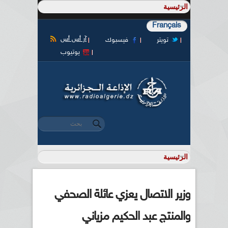
Français
آر أس أس
تويتر
فيسبوك
يوتيوب
‏بحث ‏
استمارة البحث
وزير الاتصال يعزي عائلة الصحفي
والمنتج عبد الحكيم مزياني