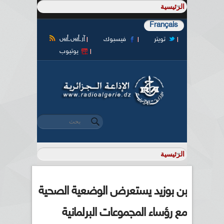
Français
آر أس أس
تويتر
فيسبوك
يوتيوب
‏بحث ‏
استمارة البحث
بن بوزيد يستعرض الوضعية الصحية
مع رؤساء المجموعات البرلمانية