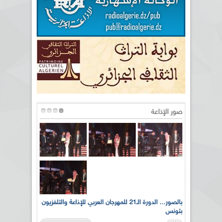
صور الإذاعة
لى أرواح
بالصور... الدورة الـ21 للمهرجان العربي للإذاعة والتلفزيون
بتونس