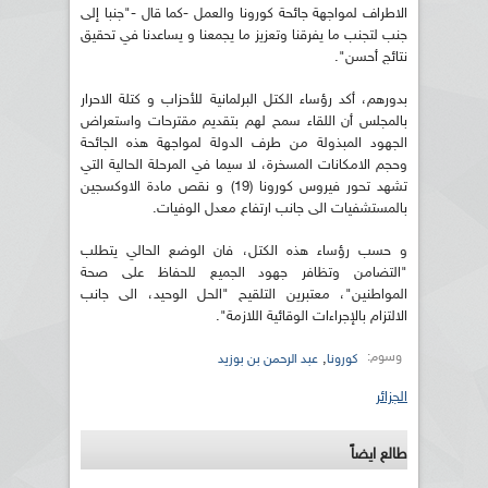
الاطراف لمواجهة جائحة كورونا والعمل -كما قال -"جنبا إلى
جنب لتجنب ما يفرقنا وتعزيز ما يجمعنا و يساعدنا في تحقيق
نتائج أحسن".
بدورهم، أكد رؤساء الكتل البرلمانية للأحزاب و كتلة الاحرار
بالمجلس أن اللقاء سمح لهم بتقديم مقترحات واستعراض
الجهود المبذولة من طرف الدولة لمواجهة هذه الجائحة
وحجم الامكانات المسخرة، لا سيما في المرحلة الحالية التي
تشهد تحور فيروس كورونا (19) و نقص مادة الاوكسجين
بالمستشفيات الى جانب ارتفاع معدل الوفيات.
و حسب رؤساء هذه الكتل، فان الوضع الحالي يتطلب
"التضامن وتظافر جهود الجميع للحفاظ على صحة
المواطنين"، معتبرين التلقيح "الحل الوحيد، الى جانب
الالتزام بالإجراءات الوقائية اللازمة".
وسوم:
,
كورونا
عبد الرحمن بن بوزيد
الجزائر
طالع ايضاً