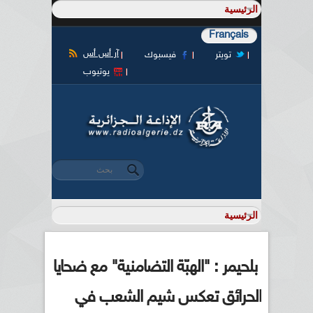
Français
آر أس أس
تويتر
فيسبوك
يوتيوب
‏بحث ‏
استمارة البحث
بلحيمر : "الهبّة التضامنية" مع ضحايا
الحرائق تعكس شيم الشعب في