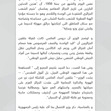
نفس اليوم والشهر من سنة 1956، أن "هذين الحدثين
البارزين في تاريخ الجزائر المعاصر يعكسان "شيم الشعب
الجزائري المتفردة في الوحدة والتلاحم وهو ما جسدته مؤخرا
الهبة الفطرية للشعب خاصة الشباب في مساعدته وتضامنه
مع سكان المناطق التي اجتاحتها حرائق مهولة لاسيما في
ولايتي تيزي وزو وبجاية".
و اوضح الوزير أن دروس الماضي كانت كفيلة بتلقين
الجزائريين أن "اليد الواحدة والصف المرصوص هما صمام
أمان للجزائر التي ورغم كيد الكائدين ومكر الماكرين تظل
واقفة بفضل وعي وحب وتضحيات أبنائها لاسيما من أفراد
الجيش الوطني الشعبي سليل جيش التحرير الوطني".
وفي هذا الصدد، دعا السيد بلحيمر الجميع إلى " المساهمة
في هذا المجهود الوطني النبيل، بل أقول المقدس"، --
يشدد الوزير--" بتلقين أمجاد الماضي للناشئة كجزء نير من
الهوية والذاكرة الجماعية التي عقدت الجزائر العزم على
صيانتها بالتمجيد واستلهام العبر منها ،وبمطالبة فرنسا
باسترجاع حقوقنا المنهوبة من أرشيف وممتلكات مادية
ومعنوية غير قابلة للتنازل أو النسيان".
و بالمناسبة، ذكر وزير الاتصال بما أكد عليه رئيس الجمهورية