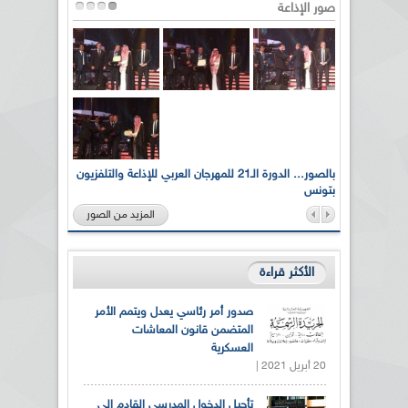
صور الإذاعة
لى أرواح
بالصور... الدورة الـ21 للمهرجان العربي للإذاعة والتلفزيون
بتونس
المزيد من الصور
الأكثر قراءة
صدور أمر رئاسي يعدل ويتمم الأمر
المتضمن قانون المعاشات
العسكرية
20 أبريل 2021 |
تأجيل الدخول المدرسي القادم إلى