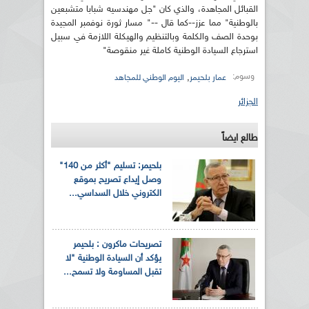
القبائل المجاهدة، والذي كان "جل مهندسيه شبابا متشبعين
بالوطنية" مما عزز--كما قال --" مسار ثورة نوفمبر المجيدة
بوحدة الصف والكلمة وبالتنظيم والهيكلة اللازمة في سبيل
استرجاع السيادة الوطنية كاملة غير منقوصة"
وسوم:
,
عمار بلحيمر
اليوم الوطني للمجاهد
الجزائر
طالع ايضاً
بلحيمر: تسليم "أكثر من 140"
وصل إيداع تصريح بموقع
الكتروني خلال السداسي...
تصريحات ماكرون : بلحيمر
يؤكد أن السيادة الوطنية "لا
تقبل المساومة ولا تسمح...