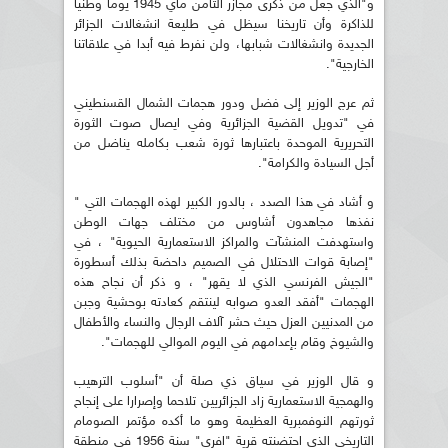
و"الذي جعل من ذكرى مجازر الثامن ماي 1945 يوما وطنيا
للذاكرة وأن تاريخنا سيظل في طليعة انشغالات الجزائر
الجديدة وانشغالات شبابها، ولن نفرط فيه أبدا في علاقاتنا
الخارجية".
ثم عرج الوزير إلى فضل ودور هجمات الشمال القسنطيني
في "تدويل القضية الجزائرية وفي ايصال صوت الثورة
التحريرية الموحدة باعتبارها ثورة شعب بكامله يناضل من
أجل السيادة والكرامة".
و أشاد في هذا الصدد ، بالدور الكبير لهذه الهجمات التي "
نفذها مجاهدون أشاوس من مختلف جهات الوطن
واستهدفت المنشآت والمراكز الاستعمارية الحيوية" ، في
"إصابة قوات الاحتلال في الصميم داحضة بذلك أسطورة
"الجيش الفرنسي الذي لا يقهر" ، و ذكر أن نجاح هذه
الهجمات "أفقد العدو صوابه لينتقم كعادته بوحشية وجبن
من المدنيين العزل حيث حشر آلاف الرجال والنساء والأطفال
والشيوخ وقام بإعدامهم في اليوم الموالي للهجمات".
و قال الوزير في سياق ذي صلة أن "أسلوب الترهيب
والهمجية الاستعمارية زاد الجزائريين تلاحما وإصرارا على إنجاح
ثورتهم النوفمبرية العظيمة وهو ما أكده مؤتمر الصومام
التاريخي الذي احتضنته قرية "افري" سنة 1956 في منطقة