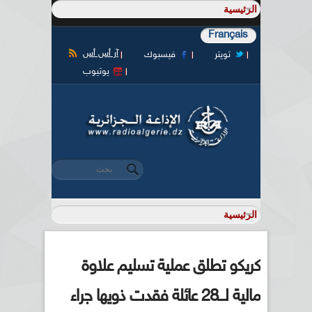
Français
آر أس أس
تويتر
فيسبوك
يوتيوب
‏بحث ‏
استمارة البحث
كريكو تطلق عملية تسليم علاوة
مالية لـــ28 عائلة فقدت ذويها جراء