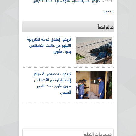
وسوم:
,
,
,
كريكو
عملية تسليم علاوة مالية
عائلة
الحرائق
مجتمع
طالع ايضاً
كريكو: إطلاق خدمة الكترونية
للتبليغ عن حالات الأشخاص
بدون مأوى
كريكو : تخصيص 3 مراكز
إضافية لوضع الأشخاص
بدون مأوى تحت الحجر
الصحي
فيديوهات الإذاعة