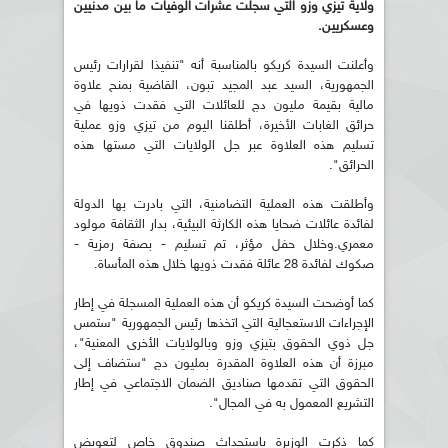
ولاية تيزي وزو التي سجلت عشرات الوفيات ما بين مدنيين
وعسكريين
.
وأعلنت السيدة كريكو بالمناسبة أنه "تنفيذا لقرارات رئيس
الجمهورية، السيد عبد المجيد تبون، القاضية بمنح علاوة
مالية بقيمة مليون دج للعائلات التي فقدت ذويها في
حرائق الغابات الأخيرة، أطلقنا اليوم من تيزي وزو عملية
تسليم هذه العلاوة عبر جل الولايات التي مستها هذه
الحرائق".
وأطلقت هذه العملية التضامنية، التي بادرت بها الدولة
لفائدة عائلات ضحايا هذه الكارثة البيئية، بدار الثقافة مولود
معمري.وخلال حفل مؤثر، تم تسليم - بصفة رمزية -
صكوك لفائدة 28 عائلة فقدت ذويها خلال هذه المأساة.
كما أوضحت السيدة كريكو أن هذه العملية المسجلة في إطار
الإجراءات الاستعجالية التي اتخذها رئيس الجمهورية "ستمس
جل ذوي الحقوق بتيزي وزو وبالولايات الأخرى المعنية"،
مبرزة أن هذه العلاوة المقدرة بمليون دج "ستضاف إلى
الحقوق التي تقدمها صناديق الضمان الاجتماعي في إطار
التشريع المعمول به في المجال".
كما ذكرت الوزيرة باستحداث صندوق خاص لتعويض