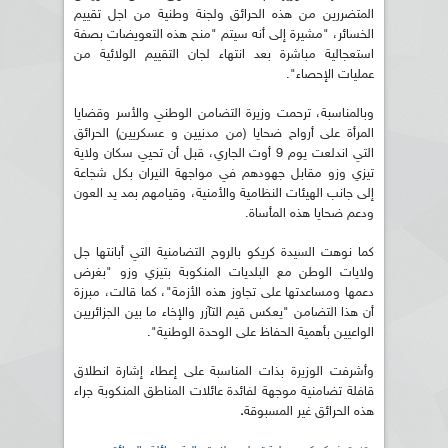
المتضررين من هذه الحرائق ولجنة وطنية من اجل تقييم
الخسائر، "مشيرة إلى أنه سيتم "منح هذه التعويضات بصفة
استعجالية مباشرة بعد انتهاء لجان التقييم الولائية من
عمليات الإحصاء".
وبالمناسبة، ترحمت وزيرة التضامن الوطني والأسر وقضايا
المرأة على أرواح ضحايا (من مدنيين و عسكريين) الحرائق
التي اندلعت يوم 9 أوت الجاري، قبل أن تحيي سكان ولاية
تيزي وزو مقابل جهودهم في مواجهة النيران بكل شجاعة
إلى جانب الهيئات النظامية والأمنية، وقيامهم بمد يد العون
ودعم ضحايا هذه المأساة.
كما نوهت السيدة كريكو بالروح التضامنية التي أبانتها جل
ولايات الوطن مع البلديات المنكوبة بتيزي وزو "بغرض
دعمها ومساعدتها على تجاوز هذه الأزمة"، كما قالت، مبرزة
أن هذا التضامن "يعكس قيم التآزر والإخاء ما بين الجزائريين
الواعيين بأهمية الحفاظ على الوحدة الوطنية".
وأشرفت الوزيرة بذات المناسبة على إعطاء إشارة انطلاق
قافلة تضامنية موجهة لفائدة عائلات المناطق المنكوبة جراء
هذه الحرائق غير المسبوقة
.