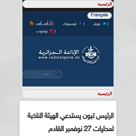
Français
آر أس أس
تويتر
فيسبوك
يوتيوب
‏بحث ‏
استمارة البحث
الرئيس تبون يستدعي الهيئة الناخبة
لمحليات 27 نوفمبر القادم