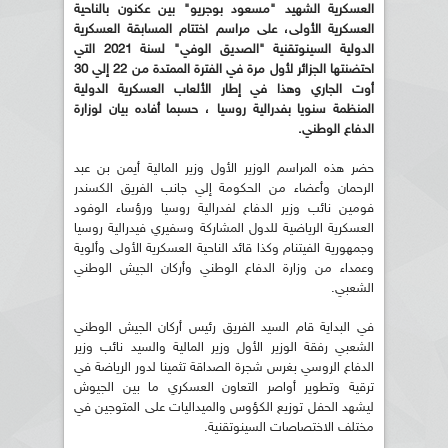
العسكرية الشهيد "مسعود بوجريو" بين عكنون بالناحية
العسكرية الأولى، على مراسم اختتام المسابقة العسكرية
الدولية السينوتقنية "الصديق الوفي" لسنة 2021 التي
احتضنتها الجزائر لأول مرة في الفترة الممتدة من 22 إلي 30
أوت الجاري وهذا في إطار الألعاب العسكرية الدولية
المنظمة سنويا بفدرالية روسيا ، حسبما أفاده بيان لوزارة
الدفاع الوطني.
حضر هذه المراسم الوزير الأول وزير المالية أيمن بن عبد
الرحمان وأعضاء من الحكومة إلي جانب الفريق الكسندر
فومين نائب وزير الدفاع لفدرالية روسيا ورؤساء الوفود
العسكرية الرياضية للدول المشاركة وسفيري فيدرالية روسيا
وجمهورية الفيتنام وكذا قائد الناحية العسكرية الأولى وألوية
وعمداء من وزارة الدفاع الوطني وأركان الجيش الوطني
الشعبي.
في البداية قام السيد الفريق رئيس أركان الجيش الوطني
الشعبي رفقة الوزير الأول وزير المالية والسيد نائب وزير
الدفاع الروسي بغرس شجرة الصداقة تثمينا لدور الرياضة في
ترقية وتطوير أواصر التعاون العسكري ما بين الجيوش
ليشهد الحفل توزيع الكؤوس والميداليات على المتوجين في
مختلف الاختصاصات السينوتقنية.