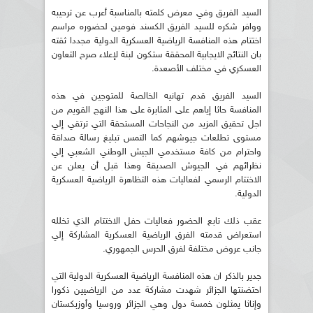
السيد الفريق وفي معرض كلمته بالمناسبة أعرب عن ترحيبه
ووافر شكره للسيد الفريق الكسند فومين لحضوره مراسم
اختتام هذه المنافسة الرياضية العسكرية الدولية مجددا ثقته
بان النتائج الايجابية المحققة ستكون لبنة لإعلاء صرح التعاون
العسكري في مختلف الأصعدة.
السيد الفريق قدم تهانيه الخالصة للمتوجين في هذه
المنافسة حاثا إياهم على المثابرة على هذا النهج القويم من
اجل تحقيق المزيد من النجاحات المستحقة التي ترتقي إلي
مستوى تطلعات جيوشهم كما التمس تبليغ رسالة صداقة
واحترام من كافة مستخدمي الجيش الوطني الشعبي إلي
نظرائهم في الجيوش الصديقة وهذا قبل أن يعلن عن
الاختتام الرسمي لفعاليات هذه التظاهرة الرياضية العسكرية
الدولية.
عقب ذلك تابع الحضور فعاليات حفل الاختتام الذي تخلله
استعراض قدمته الفرق الرياضية العسكرية المشاركة إلي
جانب عروض مختلفة لفرق الحرس الجمهوري.
جدير بالذكر ان هذه المنافسة الرياضية العسكرية الدولية التي
احتضنتها الجزائر شهدت مشاركة عدد من الرياضيين ذكورا
وإناثا يمثلون خمسة دول وهي الجزائر وروسيا وأوزبكستان