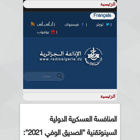
Français
آر أس أس
تويتر
فيسبوك
يوتيوب
‏بحث ‏
استمارة البحث
المنافسة العسكرية الدولية
السينوتقنية "الصديق الوفي 2021":