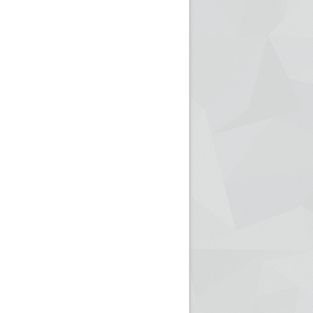
ريم الإذاعة الجزائرية للرياضيين البارالمبيين المتوجين
بالصور... اللقاء الوطني لمديري الإذ
اليات في طوكيو
حول مرافقة وتغطية الإنتخابات المحلية لـ27 نوفمب