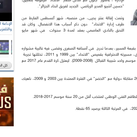
الإدارة ، عاشور جلول مع مدلل أنصار "الاتحاد" مرفوقة بتعليق:
"حسين أشيو المدير الرياضي الجديد لفريق اتحاد الجزائر".
وتمت إقالة عنتر يحيى، من منصبه، شهر أغسطس الفارط من
طرف إدارة "الاتحاد" دون ذكر أسباب هذا الانفصال. وكان قد
والتلفزي
التحق بالنادي العاصمي بعقد لمدة 3 سنوات في شهر مايو
نة)، إلى اتحاد الجزائر بقبعة المسير، بعدما تدرج في أصنافه الصغرى وقضى فيه غالبية مشواره
الكروي كلاعب، حيث خاض متوسط الميدان السابق، مسيرته الاحترافية بقميص "الاتحاد" بين 1999 و 2011، تخللتها تجربة
احترافية في نادي آرو السويسري (2006-2007) وكذا موسم واحد شبيبة القبائل (2008-2009). ليعتزل كرة القدم عام 2017 مع
كل ال
وعلى صعيد المنتخب الجزائري، خاض حسين أشيو 26 مقابلة دولية مع "الخضر" في الفترة الممتدة بين 2003 و 2009، ناهيك
لوطني لمنتخب أقل من 20 سنة موسم 2017-2018.