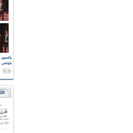
اعات الوطنية والجهوية
الإذاعة الجزائرية تقف دقيقة صمت ترحما على أرواح شهداء
ر 2021
17 أكتوبر 1961
بتونس
الأ
20 أبريل 2021 |