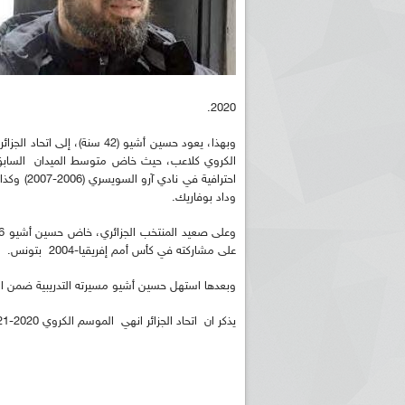
2020.
وبهذا، يعود حسين أشيو (42 س
وداد بوفاريك.
على مشاركته في كأس أمم إفريقيا-2004 بتونس.
وبعدها استهل حسين أشيو مسيرته التدريبية ضمن الطاقم الفني ا
يذكر ان اتحاد الجزائر انهي الموسم الكروي 2020-2021، في المرتبة الثالثة برصيد 65 نقطة.