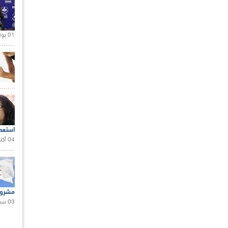
01 يونيو 2021 |
استعم
04 أكتوبر 2020 |
مشروع
03 سبتمبر 2020 |