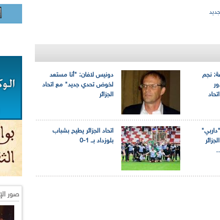
جديد
ة: نجم
دونيس لافان: "أنا مستعد
ور
لخوض تحدي جديد" مع اتحاد
تحاد
الجزائر
"داربي"
اتحاد الجزائر يطيح بشباب
لجزائر
بلوزداد بــ 1-0
.
صور الإ