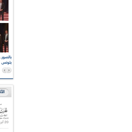
اعات الوطنية والجهوية
الإذاعة الجزائرية تقف دقيقة صمت ترحما على أرواح شهداء
ر 2021
17 أكتوبر 1961
بتونس
الأ
20 أبريل 2021 |