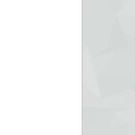
ريم الإذاعة الجزائرية للرياضيين البارالمبيين المتوجين
بالصور... اللقاء الوطني لمديري الإذ
اليات في طوكيو
حول مرافقة وتغطية الإنتخابات المحلية لـ27 نوفمب